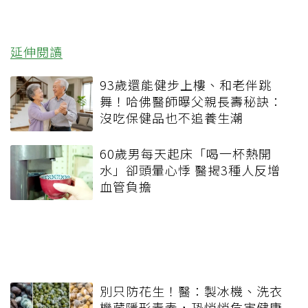
延伸閱讀
93歲還能健步上樓、和老伴跳
舞！哈佛醫師曝父親長壽秘訣：
沒吃保健品也不追養生潮
60歲男每天起床「喝一杯熱開
水」卻頭暈心悸 醫揭3種人反增
血管負擔
別只防花生！醫：製冰機、洗衣
機藏隱形毒素，恐悄悄危害健康