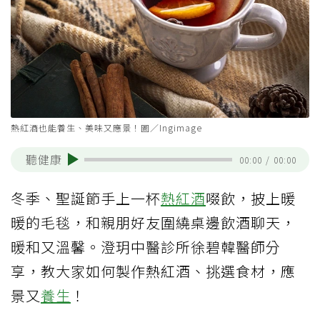
熱紅酒也能養生、美味又應景！圖／Ingimage
聽健康
00:00
/
00:00
冬季、聖誕節手上一杯
熱紅酒
啜飲，披上暖
暖的毛毯，和親朋好友圍繞桌邊飲酒聊天，
暖和又溫馨。澄玥中醫診所徐碧韓醫師分
享，教大家如何製作熱紅酒、挑選食材，應
景又
養生
！