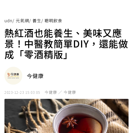
udn
/
元氣網
/
養生
/
聰明飲食
熱紅酒也能養生、美味又應
景！中醫教簡單DIY，還能做
成「零酒精版」
今健康
今健康 ／ 今健康
2023-12-23 15:03:05