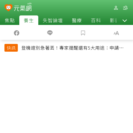
焦點
養生
失智論壇
醫療
百科
影音
登機證別急著丟！專家提醒還有5大用途：申請理
快訊
賠、補登哩程都用得到