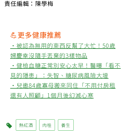
責任編輯：陳學梅
💪更多健康推薦
‧被認為無用的東西反幫了大忙！50歲
婦慶幸沒隨手丟棄的3樣物品
‧健檢血糖正常別安心太早！醫曝「看不
見的隱患」：失智、糖尿病風險大增
‧兒邀84歲寡母搬來同住「不用付房租
還有人照顧」1個月後幻滅心寒
熱紅酒
肉桂
養生