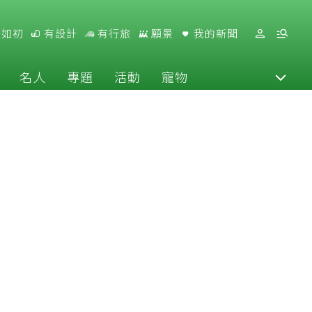
好如初
有設計
有行旅
願景
我的新聞
名人
專題
活動
寵物