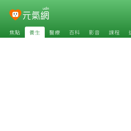
焦點
養生
醫療
百科
影音
課程