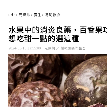
udn
/
元氣網
/
養生
/
聰明飲食
水果中的消炎良藥，百香果
想吃甜一點的選這種
2024-01-15 13:55:00
元氣網 ／ 編輯葉姿岑整理