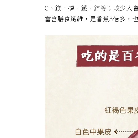
A、B、C 等營養成分。大家最
C、鎂、磷、鐵、鋅等；較少人
富含膳食纖維，是香蕉3倍多，