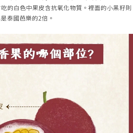
常吃的黃色部位稱為「假種皮」，富含維生素A、
會吃的白色中果皮含抗氧化物質。裡面的小黑籽
也是泰國芭樂的2倍。