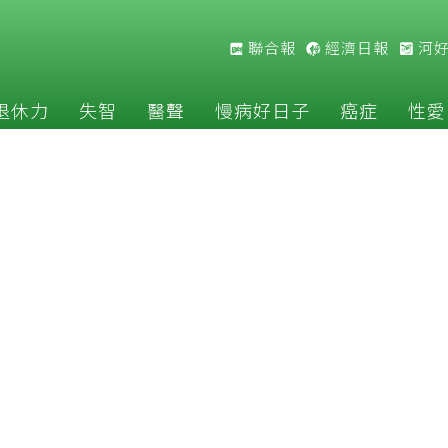
聯合報
經濟日報
河
退休力
失智
醫聲
慢病好日子
癌症
性愛