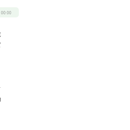
/
00:00
或
實
百
柳
，