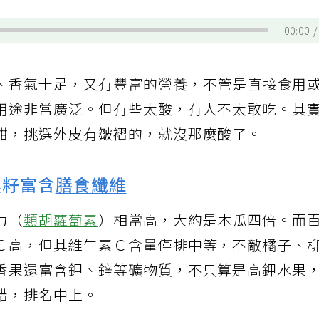
00:00
、香氣十足，又有豐富的營養，不管是直接食用
用途非常廣泛。但有些太酸，有人不太敢吃。其
甜，挑選外皮有皺褶的，就沒那麼酸了。
黑籽富含
膳食纖維
力（
類胡蘿蔔素
）相當高，大約是木瓜四倍。而
Ｃ高，但其維生素Ｃ含量僅排中等，不敵橘子、
香果還富含鉀、鋅等礦物質，不只算是高鉀水果
錯，排名中上。