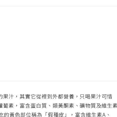
的果汁，其實它從裡到外都營養，只喝果汁可惜
蘿蔔素，富含蛋白質、類黃酮素、礦物質及維生