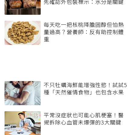
先確認外包裝標示：水分是關鍵
每天吃一把核桃降膽固醇但怕熱
量過高？營養師：反有助控制體
重
不只牡蠣海鮮能增強性慾！試試5
種「天然催情食物」也包含水果
平常沒症狀也可能心肌梗塞！醫
揭拆除心血管未爆彈的3大關鍵