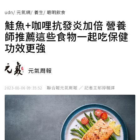
udn
/
元氣網
/
養生
/
聰明飲食
鮭魚+咖哩抗發炎加倍 營養
師推薦這些食物一起吃保健
功效更強
元氣周報
聯合報元氣周報 ／ 記者王郁婷輯譯
2023-08-06 09:35:52