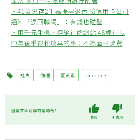
潔法 多加一物還能防髒汙附著
‧45歲男存2千萬提早退休 接信用卡公司
通知「淚回職場」：有錢也碰壁
‧用千元手機、拒絕社群網站 48歲社長
中年後重視和放棄的事：不為面子消費
鮭魚
咖哩
薑黃素
Omega-3
這篇文章對你有幫助嗎?
實用
不實用