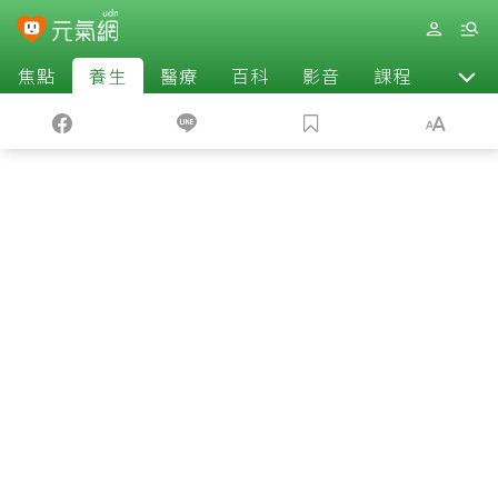
焦點
養生
醫療
百科
影音
課程
退休