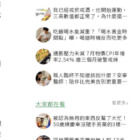
維
我已經戒菸戒酒，也開始運動，
代
三高數值都正常了，為什麼還不
能停藥？
吃飯喝水能減重？「喝水黃金時
間點」曝，喝錯時機反而吃更多
通膨壓力未減 7月物價CPI年增
率2.54% 連三個月破警戒線
顏
親人臨終不知道該說什麼？安寧
醫師：陪伴比完美告別更重要，
4句話值得及早說出口
看更多
大家都在看
被認為無用的東西反幫了大忙！
飽
50歲婦慶幸沒隨手丟棄的3樣物
品
避