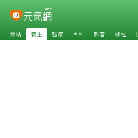
焦點
養生
醫療
百科
影音
課程