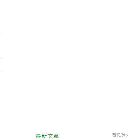
則
會
看更多
最新文章