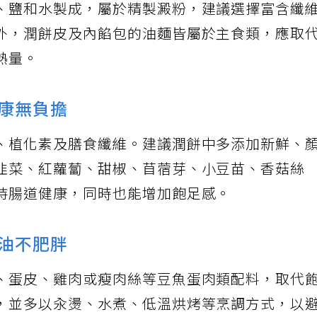
、鹽和水製成，屬於精製澱粉，建議選擇富含纖
外，潤餅皮及內餡包的油麵皆屬於主食類，應取
熱量。
健康無負擔
、植化素及膳食纖維。建議潤餅中多添加新鮮、
韭菜、紅蘿蔔、甜椒、苜蓿芽、小豆苗、香菇絲
持腸道健康，同時也能增加飽足感。
少油不肥胖
、蛋皮、雞肉或瘦肉絲等豆魚蛋肉類配料，取代
，並多以汆燙、水煮、低溫烘烤等烹調方式，以