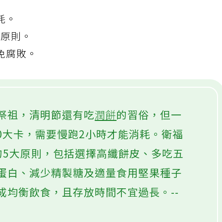
耗。
康原則。
免腐敗。
祭祖，清明節還有吃
潤餅
的習俗，但一
00大卡，需要慢跑2小時才能消耗。衛福
Y的5大原則，包括選擇高纖餅皮、多吃五
蛋白、減少精製糖及適量食用堅果種子
成均衡飲食，且存放時間不宜過長。--