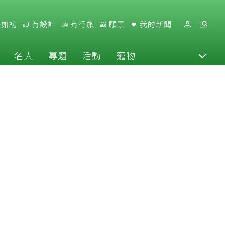
好如初
有設計
有行旅
願景
我的新聞
名人
專題
活動
寵物