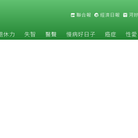
聯合報
經濟日報
河
退休力
失智
醫聲
慢病好日子
癌症
性愛