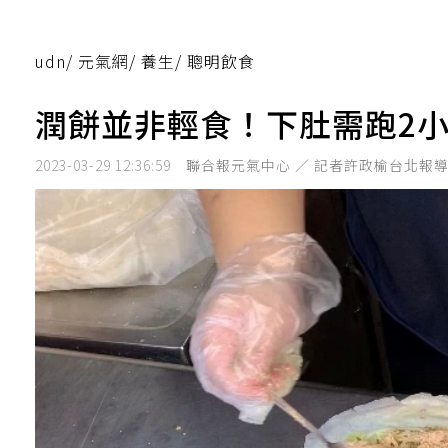
udn
/
元氣網
/
養生
/
聰明飲食
潤餅並非輕食！下肚需跑2
2023-03-29 12:36:59
聯合報元氣中心 ／ 記者許政榆台北報