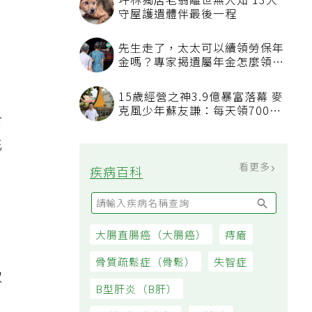
坪林獨居老翁離世無人知 13犬
守屋護遺體伴最後一程
先生走了，太太可以續領勞保年
金嗎？專家揭遺屬年金怎麼領，
看順位還要看資格
，
15歲經營之神3.9億暴富落幕 麥
克風少年蘇友謙：每天領700元
食
過日子
花
。
看更多
疾病百科
大腸直腸癌（大腸癌）
痔瘡
骨質疏鬆症（骨鬆）
失智症
取
B型肝炎（B肝）