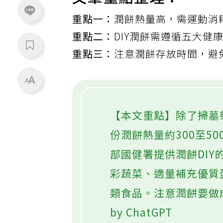
重點一：
潤餅熱量高，需運動消
重點二：
DIY潤餅需遵循五大健
重點三：
注意潤餅存放時間，避
【本文重點】除了掃墓
份潤餅熱量約300至5
部國健署提供潤餅DI
彩蔬菜、適量補充優質
類食品。注意潤餅要做
by ChatGPT