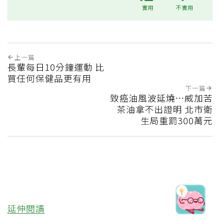
Q3：臭豆腐為什麼被提醒要特
別注意？
傳統臭豆腐多靠自然發酵，原料未必經殺
菌，較易有大腸桿菌等污染；此外味道越
重，代表氨與揮發性胺類等有害物質可能越
多，且常伴隨高鹽調味。
💪更多健康推薦
‧電風扇滿是灰塵？家事達人教1分鐘清