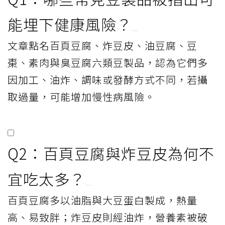
素肉有高鹽、高油問題。圖／123RF
5.素肉
素火腿、素肉、素魚等原料為大豆蛋白、麵
筋、穀類、菇類等，再加上許多食物添加
劑，如明膠、色素、香料等而成，不僅讓許
多營養素流失，還有高鹽、高油問題，長期
攝取，不利心血管及肝腎健康。
6.臭豆腐
傳統臭豆腐是採自然發酵，其原料大多是祕
方，多半沒有經過殺菌，有相當高的機率產
生其他壞菌，如大腸桿菌的交叉汙染；研究