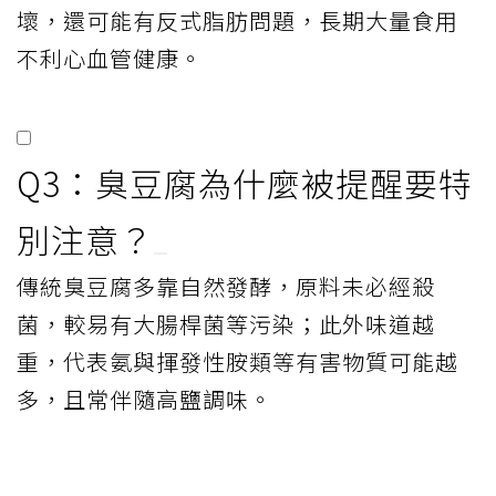
發現，臭豆腐愈臭，意味著有害身體的氨、
揮發性胺類、屍鹼等物質更多，危害也愈
大。而且不論是油炸或清蒸豆腐，加上泡菜
及醬料，平均一份鹽量約10克，遠超過國民
每日平均6公克的鹽攝取量。
責任編輯：辜子桓
精華 FAQ
Q1：哪些常見豆製品被指出可
能埋下健康風險？