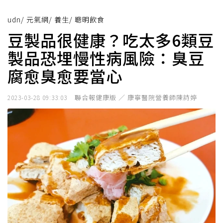
udn
/
元氣網
/
養生
/
聰明飲食
豆製品很健康？吃太多6類豆
製品恐埋慢性病風險：臭豆
腐愈臭愈要當心
聯合報健康版 ／ 康寧醫院營養師陳詩婷
2023-03-28 09:33:03