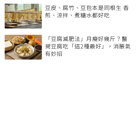
潔法 多加一物還能防髒汙附著
‧45歲男存2千萬提早退休 接信用卡公司
通知「淚回職場」：有錢也碰壁
‧用千元手機、拒絕社群網站 48歲社長
中年後重視和放棄的事：不為面子消費
豆製品
豆包
這篇文章對你有幫助嗎?
實用
不實用