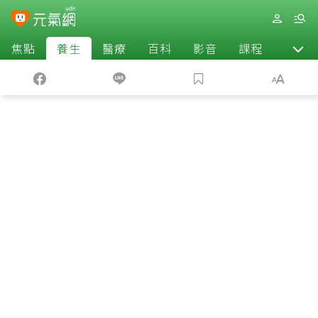
焦點
養生
醫療
百科
影音
課程
退休