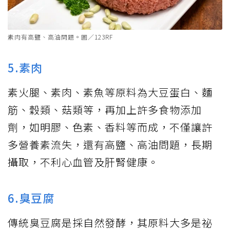
豆棗（左）幾乎沒什麼營養價值，甚至常被驗出含防腐劑過量添加問題。
圖／本報資料照片
4.豆棗
很多人吃稀飯習慣配一種甜甜的、橘色的豆
棗，它是將豆乾切絲後，拿去油炸，再裹上