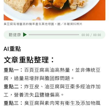
臭豆腐有相當高的機率產生其他壞菌。圖／本報資料照片
聽健康
00:00
/
00:00
AI重點
文章重點整理：
重點一：
百頁豆腐高油高熱量，並非傳統豆
腐，過量易增胖與膽固醇問題。
重點二：
炸豆皮、油豆腐與豆棗多經油炸加
工，營養流失且鹽糖偏高。
重點三：
臭豆腐與素肉常有衛生及添加物風