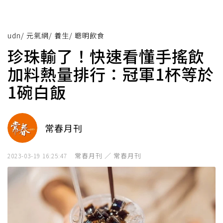
udn
/
元氣網
/
養生
/
聰明飲食
珍珠輸了！快速看懂手搖飲
加料熱量排行：冠軍1杯等於
1碗白飯
常春月刊
常春月刊 ／ 常春月刊
2023-03-19 16:25:47