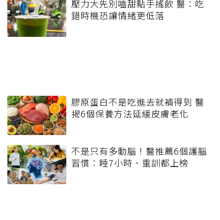
壓力大先別嗑甜點手搖飲 醫：吃
錯時機恐讓情緒更低落
膠原蛋白不是吃進去就補得到 醫
揭6個保養方法延緩皮膚老化
不是只有多動腦！醫推薦6個護腦
習慣：睡7小時、重訓都上榜