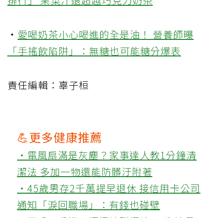
排行」 果菜汁還超越巧克力奶茶
·
愛喝奶茶小心喝進的全是油！ 營養師曝
「手搖飲陷阱」：無糖也可能糖分爆表
責任編輯：辜子桓
💪更多健康推薦
‧電風扇滿是灰塵？家事達人教1分鐘清
潔法 多加一物還能防髒汙附著
‧45歲男存2千萬提早退休 接信用卡公司
通知「淚回職場」：有錢也碰壁