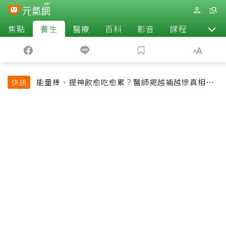
焦點
養生
醫療
百科
影音
課程
退休
能量棒、提神飲愈吃愈累？醫師揭越補越慘真相：
快訊
恐欠下疲勞債