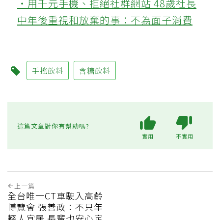
‧用千元手機、拒絕社群網站 48歲社長
中年後重視和放棄的事：不為面子消費
手搖飲料
含糖飲料
這篇文章對你有幫助嗎?
實用
不實用
上一篇
全台唯一CT車駛入高齡
博覽會 張善政：不只年
輕人宜居 長輩也安心定