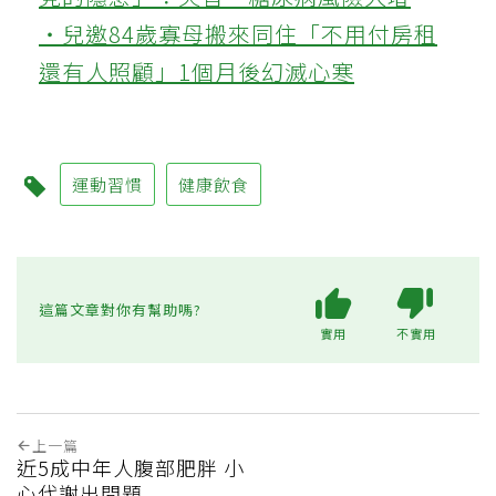
‧兒邀84歲寡母搬來同住「不用付房租
還有人照顧」1個月後幻滅心寒
運動習慣
健康飲食
這篇文章對你有幫助嗎?
實用
不實用
上一篇
近5成中年人腹部肥胖 小
心代謝出問題