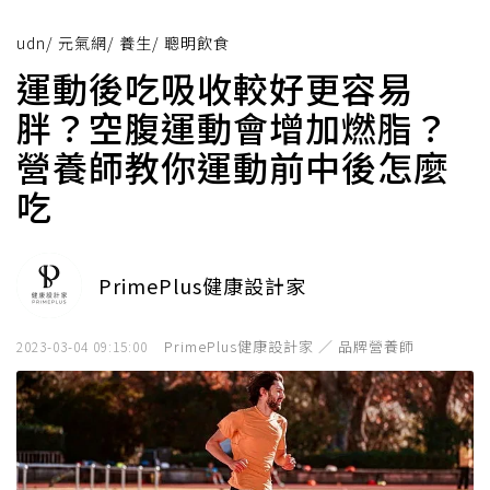
udn
/
元氣網
/
養生
/
聰明飲食
運動後吃吸收較好更容易
胖？空腹運動會增加燃脂？
營養師教你運動前中後怎麼
吃
PrimePlus健康設計家
PrimePlus健康設計家 ／ 品牌營養師
2023-03-04 09:15:00