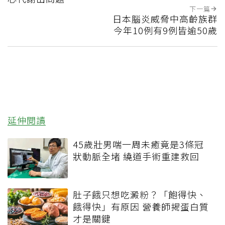
下一篇
日本腦炎威脅中高齡族群
今年10例有9例皆逾50歲
延伸閱讀
45歲壯男喘一周未癒竟是3條冠
狀動脈全堵 繞道手術重建救回
肚子餓只想吃澱粉？「飽得快、
餓得快」有原因 營養師揭蛋白質
才是關鍵