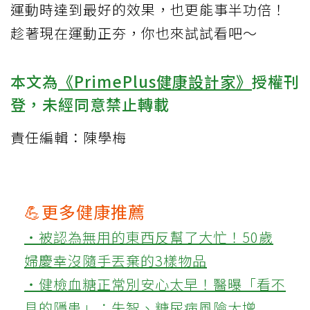
運動時達到最好的效果，也更能事半功倍！
趁著現在運動正夯，你也來試試看吧～
本文為
《PrimePlus健康設計家》
授權刊
登，未經同意禁止轉載
責任編輯：陳學梅
💪更多健康推薦
‧被認為無用的東西反幫了大忙！50歲
婦慶幸沒隨手丟棄的3樣物品
‧健檢血糖正常別安心太早！醫曝「看不
見的隱患」：失智、糖尿病風險大增