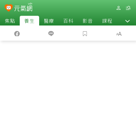
焦點
養生
醫療
百科
影音
課程
退休