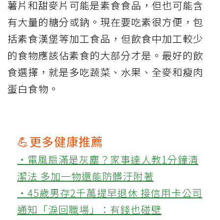
薯片和甜麥片可能是素食食品，但也可能含
有大量的糖分或鈉。現在要吃素很方便，包
括素食漢堡等加工食品，但飲食中加工較少
的食物應該佔素食的大部分才是。最好的飲
食選擇，就是多吃蔬菜、水果、全麥和瘦肉
蛋白食物。
💪更多健康推薦
‧電風扇滿是灰塵？家事達人教1分鐘清
潔法 多加一物還能防髒汙附著
‧45歲男存2千萬提早退休 接信用卡公司
通知「淚回職場」：有錢也碰壁