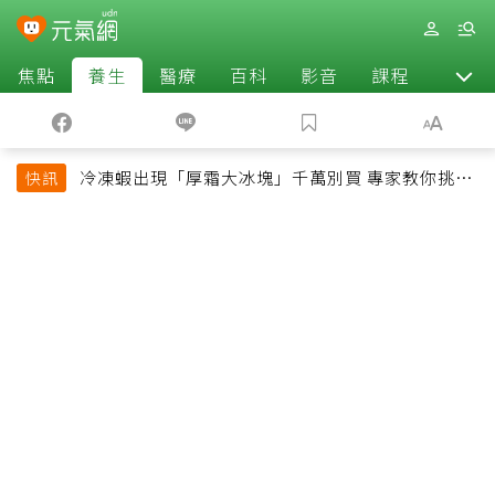
焦點
養生
醫療
百科
影音
課程
退休
冷凍蝦出現「厚霜大冰塊」千萬別買 專家教你挑出
快訊
緊實鮮甜蝦子