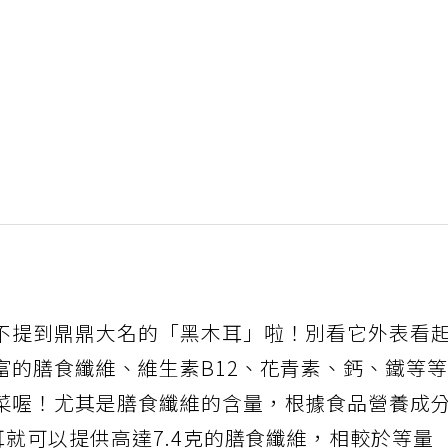
不提到鼎鼎大名的「黑木耳」啦！別看它外表看
富的膳食纖維、維生素B12、花青素、鈣、鐵等
菜喔！尤其是膳食纖維的含量，根據食品營養成