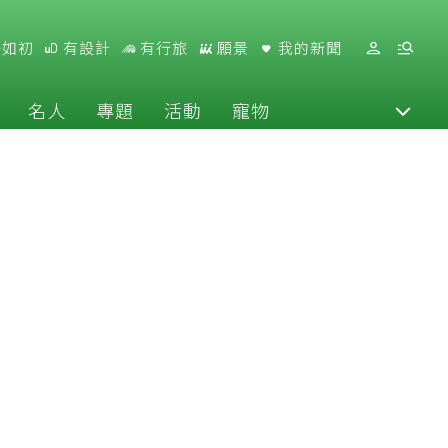
好如初
有設計
有行旅
願景
我的新聞
名人
專題
活動
寵物