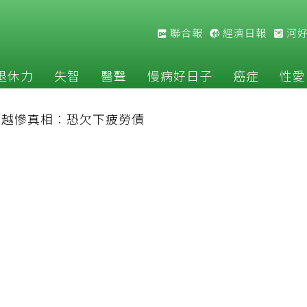
聯合報
經濟日報
河
退休力
失智
醫聲
慢病好日子
癌症
性愛
補越慘真相：恐欠下疲勞債