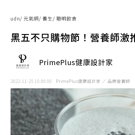
udn
/
元氣網
/
養生
/
聰明飲食
黑五不只購物節！營養師激
PrimePlus健康設計家
2022-11-25 15:00:00
PrimePlus健康設計家 ／ 品牌營養師