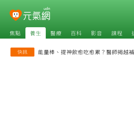
焦點
養生
醫療
百科
影音
課程
能量棒、提神飲愈吃愈累？醫師揭越
快訊