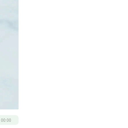
/
00:00