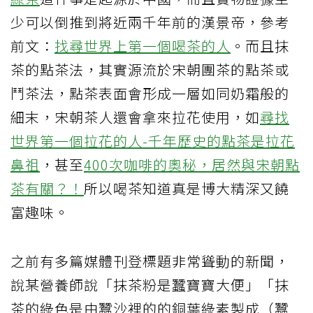
少可以倒推到將近兩千年前的漢景帝，參考
前文：
找尋世界上第一個喝茶的人
。而且抹
茶的點茶法，其實源流於宋朝團茶的點茶或
鬥茶法，點茶表面會形成一層如同奶霜般的
細末，宋朝茶人還會拿來拉花使用，如
尋找
世界第一個拉花的人-千年歷史的點茶是拉花
鼻祖
，甚至
400次咖啡的奧秘，居然與宋朝點
茶有關？！
所以喝茶知道真是博大精深又饒
富趣味。
之前有多篇媒體刊登標題非常聳動的新聞，
說某營養師說「抹茶粉是蠶寶寶大便」「抹
茶的綠色是由蠶沙裡的的銅葉綠素製成（蠶