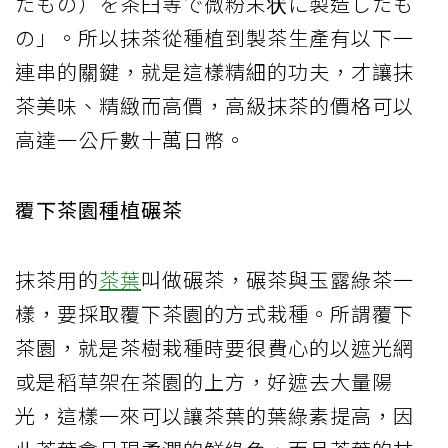
たもの）を茶臼等で微粉末状に製造したも
の」。所以抹茶從種植到製茶生產有以下一
連串的關鍵，就是這樣精細的功夫，才讓抹
茶美味、精緻而高價，高級抹茶的價格可以
高達一公斤數十萬日幣。
覆下茶園種植碾茶
抹茶用的
茶葉
叫做碾茶，碾茶與玉露綠茶一
樣，要採取覆下茶園的方式栽種。所謂覆下
茶園，就是茶樹栽種時要很費心的以遮光網
或是稻草架在茶園的上方，好遮去大量陽
光，這樣一來可以讓茶葉的葉綠素提高，因