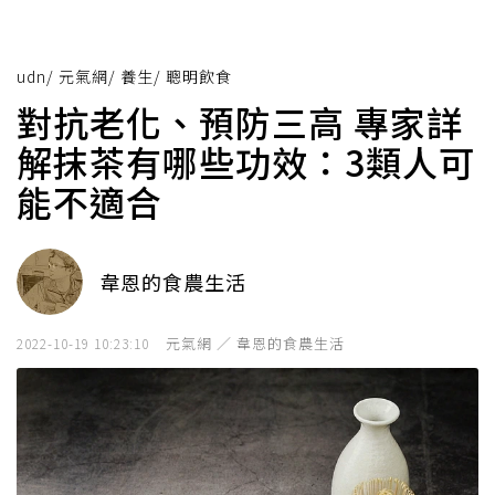
udn
/
元氣網
/
養生
/
聰明飲食
對抗老化、預防三高 專家詳
解抹茶有哪些功效：3類人可
能不適合
韋恩的食農生活
元氣網 ／ 韋恩的食農生活
2022-10-19 10:23:10