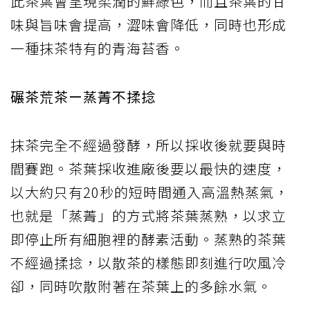
此茶葉會呈現柔潤的鮮綠色，而且茶葉的甘
味與旨味會提高，澀味會降低，同時也形成
一種抹茶特有的青海苔香。
碾茶荒茶ー蒸菁不揉捻
抹茶完全不經過發酵，所以採收後就要與時
間賽跑。茶葉採收進廠後要以最快的速度，
以大約只有20秒的短時間通入高溫熱蒸氣，
也就是「蒸菁」的方式將茶葉蒸熟，以求立
即停止所有細胞裡的酵素活動。蒸熟的茶葉
不經過揉捻，以散茶的樣態即刻進行吹風冷
卻，同時吹散附著在茶葉上的多餘水氣。