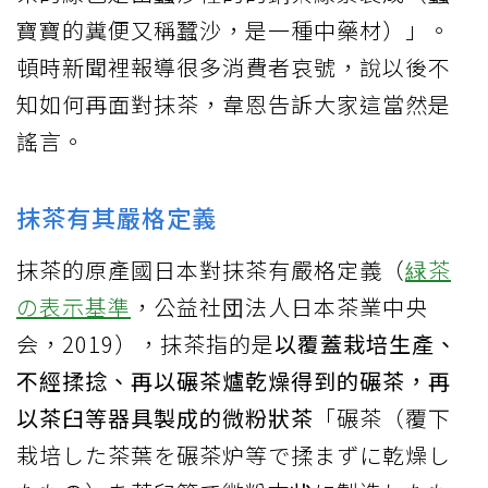
寶寶的糞便又稱蠶沙，是一種中藥材）」。
頓時新聞裡報導很多消費者哀號，說以後不
知如何再面對抹茶，韋恩告訴大家這當然是
謠言。
抹茶有其嚴格定義
抹茶的原產國日本對抹茶有嚴格定義（
緑茶
の表示基準
，公益社団法人日本茶業中央
会，2019），抹茶指的是
以覆蓋栽培生產、
不經揉捻、再以碾茶爐乾燥得到的碾茶，再
以茶臼等器具製成的微粉狀茶
「碾茶（覆下
栽培した茶葉を碾茶炉等で揉まずに乾燥し