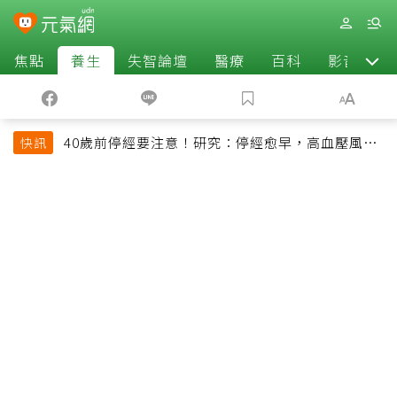
焦點
養生
失智論壇
醫療
百科
影音
40歲前停經要注意！研究：停經愈早，高血壓風險
快訊
恐增加