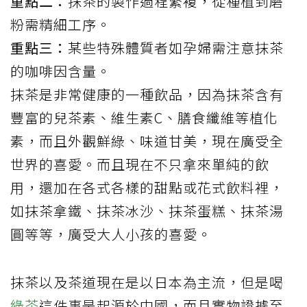
重點二：
抹茶的製作過程繁複，從種植到磨
粉需精細工序。
重點三：
某些特殊體質者如孕婦需注意抹茶
的咖啡因含量。
抹茶
是非常健康的一種飲品，因為抹茶含有
豐富的
兒茶素
、維生素C、膳食纖維等植化
素，而且外觀鮮綠、味道甘美，現在廣受全
世界的喜愛。而且現在不只拿來單純的飲
用，還加在各式各樣的甜點或花式飲料裡，
如抹茶拿鐵、抹茶冰沙、抹茶蛋糕、抹茶湯
圓等等，廣受大人小孩的喜愛。
抹茶以及茶道現在是以日本為主流，但是喝
綠茶
這件事是起源於中國，而且實物證據至