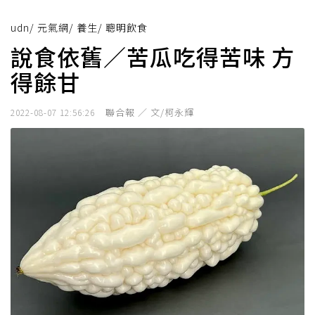
udn
/
元氣網
/
養生
/
聰明飲食
說食依舊／苦瓜吃得苦味 方
得餘甘
聯合報 ／ 文/柯永輝
2022-08-07 12:56:26