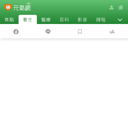
焦點
養生
醫療
百科
影音
課程
退休