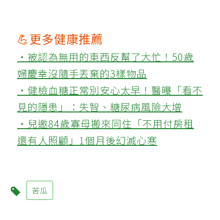
💪更多健康推薦
‧被認為無用的東西反幫了大忙！50歲
婦慶幸沒隨手丟棄的3樣物品
‧健檢血糖正常別安心太早！醫曝「看不
見的隱患」：失智、糖尿病風險大增
‧兒邀84歲寡母搬來同住「不用付房租
還有人照顧」1個月後幻滅心寒
苦瓜