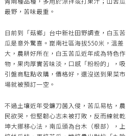
青兩種品種，多用於涼拌或打果汁；山苦瓜
最野，苦味最重。
日前到「菇鄉」台中新社田野調查，白玉苦
瓜是意外驚喜。崑南社區海拔550米，溫差
大，農耕好所在，白玉苦瓜近年成為特色作
物，果肉厚實苦味淡，口感「粉粉的」，吸
引盤商駐點收購，價格好，還沒送到果菜市
場就被預訂一空。
不過土壤近年受鐮刀菌入侵，苦瓜易枯，農
民欲哭，但堅韌心志未被打敗，反而練就乾
坤大挪移心法，南瓜頭為台木（根部），上