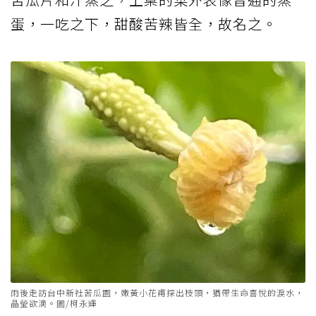
蛋，一吃之下，甜酸苦辣皆全，故名之。
雨後走訪台中新社苦瓜園，嫩黃小花甫探出枝頭，猶帶生命喜悅的淚水，
晶瑩欲滴。圖/柯永輝