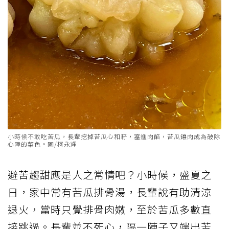
小時候不敢吃苦瓜，長輩挖掉苦瓜心和籽，塞進肉餡，苦瓜鑲肉成為破除
心障的菜色。圖/柯永輝
避苦趨甜應是人之常情吧？小時候，盛夏之
日，家中常有
苦瓜
排骨湯，長輩說有助清涼
退火，當時只覺排骨肉嫩，至於苦瓜多數直
接跳過。長輩並不死心，隔一陣子又端出苦