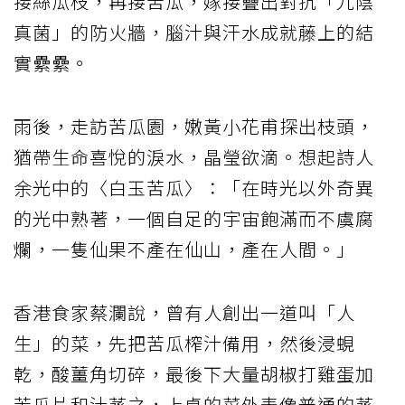
接絲瓜枝，再接苦瓜，嫁接疊出對抗「九陰
真菌」的防火牆，腦汁與汗水成就藤上的結
實纍纍。
雨後，走訪苦瓜園，嫩黃小花甫探出枝頭，
猶帶生命喜悅的淚水，晶瑩欲滴。想起詩人
余光中的〈白玉苦瓜〉：「在時光以外奇異
的光中熟著，一個自足的宇宙飽滿而不虞腐
爛，一隻仙果不產在仙山，產在人間。」
香港食家蔡瀾說，曾有人創出一道叫「人
生」的菜，先把苦瓜榨汁備用，然後浸蜆
乾，酸薑角切碎，最後下大量胡椒打雞蛋加
苦瓜片和汁蒸之，上桌的菜外表像普通的蒸