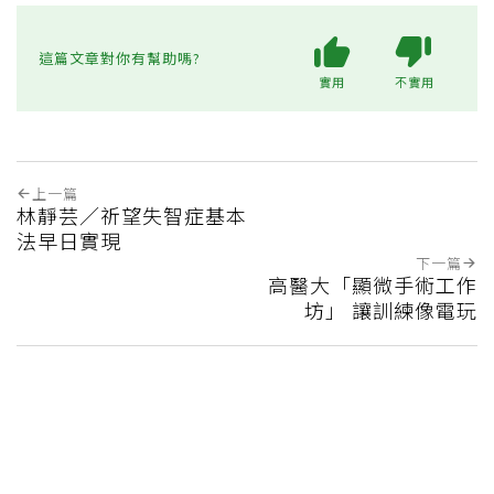
這篇文章對你有幫助嗎?
實用
不實用
上一篇
林靜芸／祈望失智症基本
法早日實現
下一篇
高醫大「顯微手術工作
坊」 讓訓練像電玩