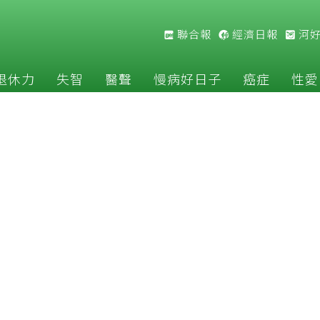
聯合報
經濟日報
河
退休力
失智
醫聲
慢病好日子
癌症
性愛