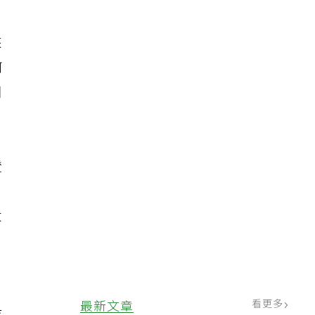
來
何
用
證
日
大
，
看更多
最新文章