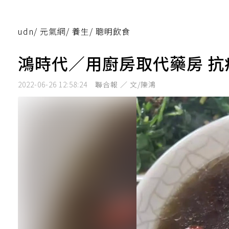
udn
/
元氣網
/
養生
/
聰明飲食
鴻時代／用廚房取代藥房 
2022-06-26 12:58:24
聯合報 ／ 文/陳鴻