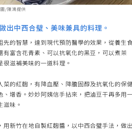
圖/陳鴻提供
做出中西合璧、美味兼具的料理。
祖先的智慧，達到現代預防醫學的效果，從養生
還有富含花青素、可以抗氧化的黑豆，可以煮茶
是很滋補美味的一道料理。
入菜的紅麴，有降血壓、降膽固醇及抗氧化的保
色、增香。妙妙阿姨信手拈來，把滷豆干再多用
生滋味。
，用新竹在地自製紅麴醬，以中西合璧手法，做