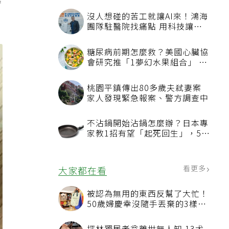
業
沒人想碰的苦工就讓AI來！鴻海
團隊駐醫院找痛點 用科技讓醫
療更有溫度
糖尿病前期怎麼救？美國心臟協
會研究推「1夢幻水果組合」 酪
梨加它改善血管功能
桃園平鎮傳出80多歲夫弒妻案
家人發現緊急報案、警方調查中
不沾鍋開始沾鍋怎麼辦？日本專
家教1招有望「起死回生」，5情
況該換新
看更多
大家都在看
被認為無用的東西反幫了大忙！
50歲婦慶幸沒隨手丟棄的3樣物
品