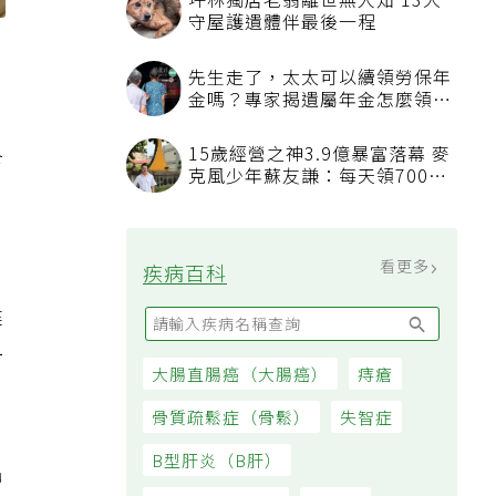
坪林獨居老翁離世無人知 13犬
守屋護遺體伴最後一程
先生走了，太太可以續領勞保年
金嗎？專家揭遺屬年金怎麼領，
看順位還要看資格
15歲經營之神3.9億暴富落幕 麥
食
克風少年蘇友謙：每天領700元
過日子
看更多
疾病百科
健
一
大腸直腸癌（大腸癌）
痔瘡
骨質疏鬆症（骨鬆）
失智症
B型肝炎（B肝）
出