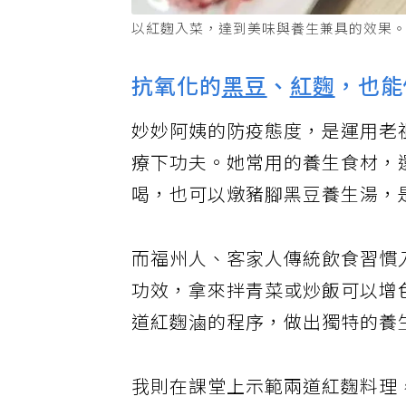
以紅麴入菜，達到美味與養生兼具的效果。
抗氧化的
黑豆
、
紅麴
，也能
妙妙阿姨的防疫態度，是運用老
療下功夫。她常用的養生食材，
喝，也可以燉豬腳黑豆養生湯，
而福州人、客家人傳統飲食習慣
功效，拿來拌青菜或炒飯可以增
道紅麴滷的程序，做出獨特的養
我則在課堂上示範兩道紅麴料理