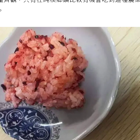
量齊觀，只有在純樸鄉鎮比較有機會吃到這種農
。