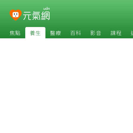
焦點
養生
醫療
百科
影音
課程