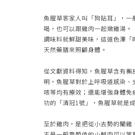
魚腥草客家人叫「狗貼耳」，一
喝，也可以跟雞肉一起燉雞湯。
調味料就鮮甜美味，這道色澤「
天然藥膳來照顧身體。
從文獻資料得知，魚腥草含有槲
明，魚腥草對於上呼吸道感染、
咳等均有療效；還能增強身體免
功的「清冠1號」，魚腥草就是
至於雞肉，是把從小去勢的閹雞