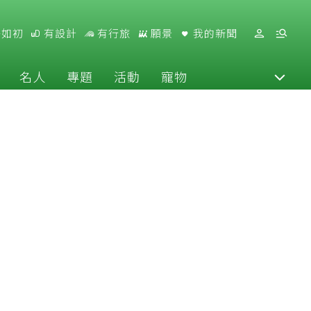
好如初
有設計
有行旅
願景
我的新聞
名人
專題
活動
寵物