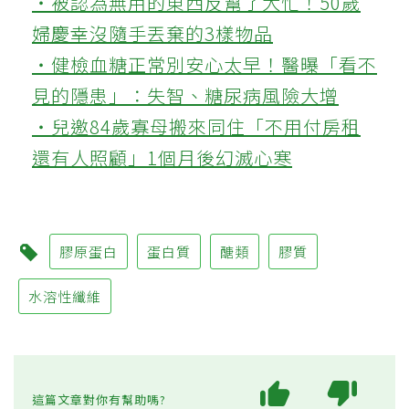
‧被認為無用的東西反幫了大忙！50歲
婦慶幸沒隨手丟棄的3樣物品
‧健檢血糖正常別安心太早！醫曝「看不
見的隱患」：失智、糖尿病風險大增
‧兒邀84歲寡母搬來同住「不用付房租
還有人照顧」1個月後幻滅心寒
膠原蛋白
蛋白質
醣類
膠質
水溶性纖維
這篇文章對你有幫助嗎?