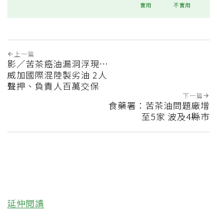
實用
不實用
上一篇
影／苦茶癌油漏洞浮現…
威加國際混陸製劣油 2人
聲押、負責人百萬交保
下一篇
食藥署：苦茶油問題廠增
至5家 波及4縣市
延伸閱讀