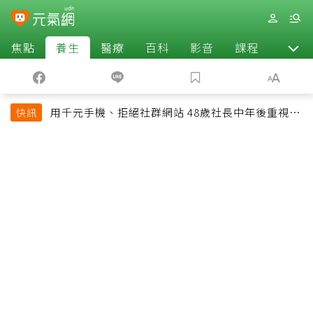
焦點
養生
醫療
百科
影音
課程
退休
用千元手機、拒絕社群網站 48歲社長中年後重視和
快訊
放棄的事：不為面子消費