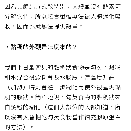
因為其鏈結方式較特別，人體並沒有酵素可
分解它們，所以膳食纖維無法被人體消化吸
收，因而也就無法提供熱量。
・黏稠的外觀是怎麼來的？
我們平日最常見的黏稠狀食物是勾芡。澱粉
和水混合後澱粉會吸水膨脹，當溫度升高
（加熱）時則會進一步糊化而使外觀呈現黏
稠的膠狀。簡單地說，勾芡食物的黏稠狀來
自澱粉的糊化（這個大部分的人都知道，所
以沒有人會把吃勾芡食物當作補充膠原蛋白
的方法）。