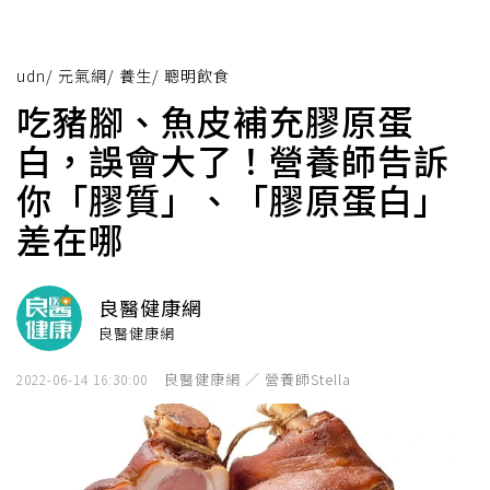
udn
/
元氣網
/
養生
/
聰明飲食
吃豬腳、魚皮補充膠原蛋
白，誤會大了！營養師告訴
你「膠質」、「膠原蛋白」
差在哪
良醫健康網
良醫健康網
良醫健康網 ／ 營養師Stella
2022-06-14 16:30:00