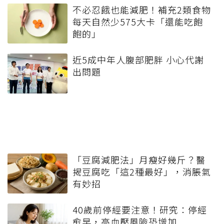
不必忍餓也能減肥！補充2類食物
每天自然少575大卡「還能吃飽
飽的」
近5成中年人腹部肥胖 小心代謝
出問題
「豆腐減肥法」月瘦好幾斤？醫
揭豆腐吃「這2種最好」，消脹氣
有妙招
40歲前停經要注意！研究：停經
愈早，高血壓風險恐增加