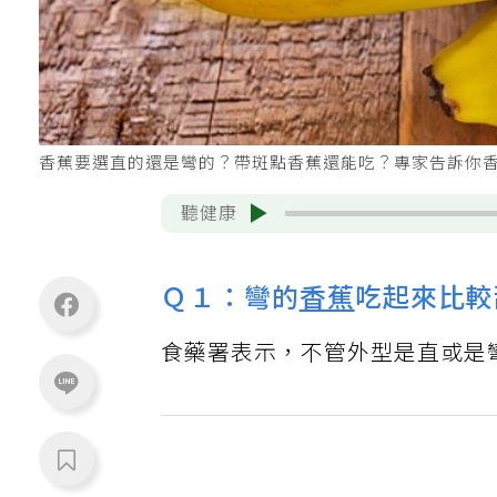
香蕉要選直的還是彎的？帶斑點香蕉還能吃？專家告訴你香蕉的
聽健康
Ｑ１：彎的
香蕉
吃起來比較
食藥署表示，不管外型是直或是