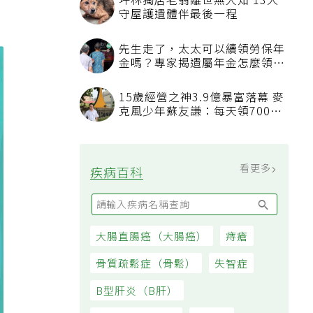
坪林獨居老翁離世無人知 13犬
守屋護遺體伴最後一程
先生走了，太太可以續領勞保年
金嗎？專家揭遺屬年金怎麼領，
看順位還要看資格
15歲經營之神3.9億暴富落幕 麥
克風少年蘇友謙：每天領700元
過日子
看更多
疾病百科
大腸直腸癌（大腸癌）
痔瘡
骨質疏鬆症（骨鬆）
失智症
B型肝炎（B肝）