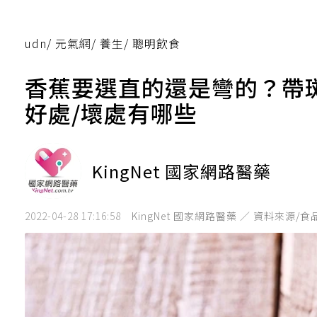
udn
/
元氣網
/
養生
/
聰明飲食
香蕉要選直的還是彎的？帶
好處/壞處有哪些
KingNet 國家網路醫藥
2022-04-28 17:16:58
KingNet 國家網路醫藥 ／ 資料來源