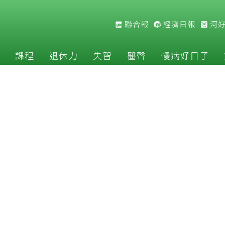
聯合報
經濟日報
河
課程
退休力
失智
醫聲
慢病好日子