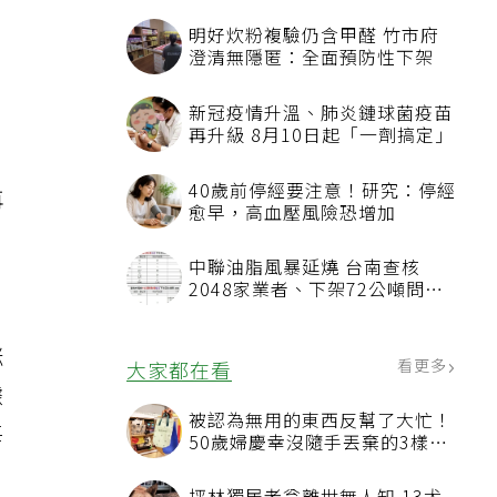
明好炊粉複驗仍含甲醛 竹市府
澄清無隱匿：全面預防性下架
新冠疫情升溫、肺炎鏈球菌疫苗
再升級 8月10日起「一劑搞定」
40歲前停經要注意！研究：停經
再
愈早，高血壓風險恐增加
中聯油脂風暴延燒 台南查核
2048家業者、下架72公噸問題
油品
缺
咪
看更多
大家都在看
據
被認為無用的東西反幫了大忙！
每
50歲婦慶幸沒隨手丟棄的3樣物
品