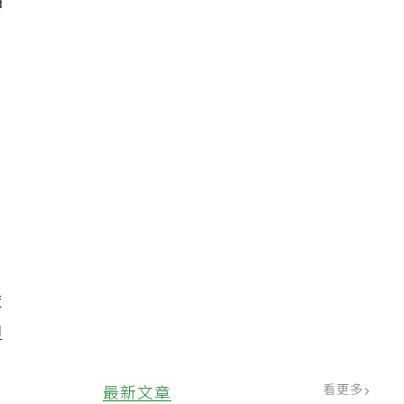
相
依
但
，
看更多
最新文章