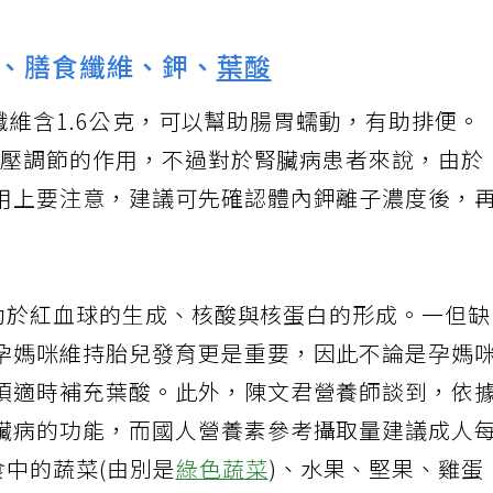
醫囑治療，勿聽信偏方而延誤就醫時機。
、膳食纖維、鉀、
葉酸
膳食纖維含1.6公克，可以幫助腸胃蠕動，有助排便。
有血壓調節的作用，不過對於腎臟病患者來說，由於
用上要注意，建議可先確認體內鉀離子濃度後，
，有助於紅血球的生成、核酸與核蛋白的形成。一但
孕媽咪維持胎兒發育更是重要，因此不論是孕媽
須適時補充葉酸。此外，陳文君營養師談到，依
臟病的功能，而國人營養素參考攝取量建議成人
食中的蔬菜(由別是
綠色蔬菜
)、水果、堅果、雞蛋