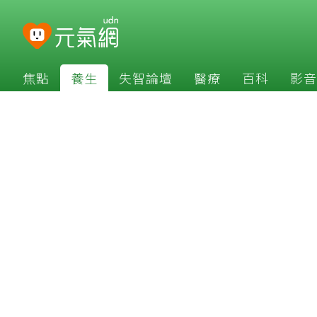
焦點
養生
失智論壇
醫療
百科
影音