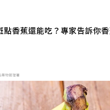
斑點香蕉還能吃？專家告訴你
/食品藥物管理署