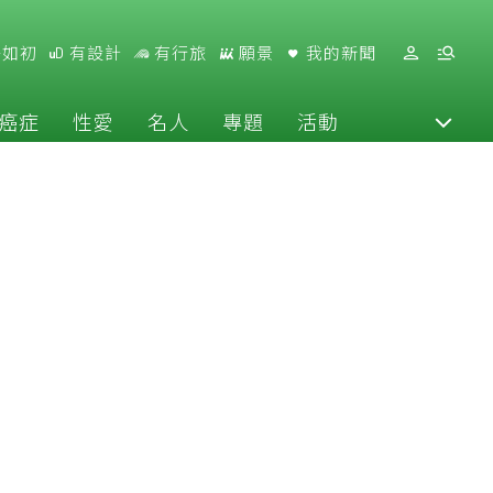
好如初
有設計
有行旅
願景
我的新聞
癌症
性愛
名人
專題
活動