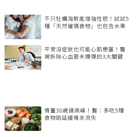
不只牡蠣海鮮能增強性慾！試試5
種「天然催情食物」也包含水果
平常沒症狀也可能心肌梗塞！醫
揭拆除心血管未爆彈的3大關鍵
骨量30歲達高峰！醫：多吃5種
食物助延緩骨本流失