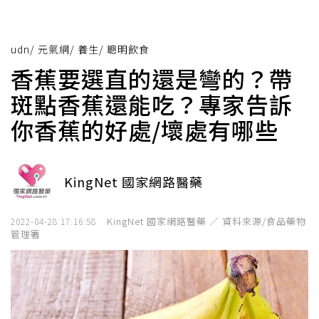
udn
/
元氣網
/
養生
/
聰明飲食
香蕉要選直的還是彎的？帶
斑點香蕉還能吃？專家告訴
你香蕉的好處/壞處有哪些
KingNet 國家網路醫藥
KingNet 國家網路醫藥 ／ 資料來源/食品藥物
2022-04-28 17:16:58
管理署