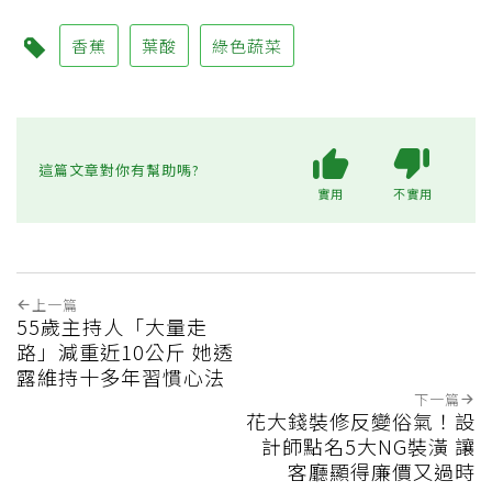
香蕉
葉酸
綠色蔬菜
這篇文章對你有幫助嗎?
實用
不實用
上一篇
55歲主持人「大量走
路」減重近10公斤 她透
露維持十多年習慣心法
下一篇
花大錢裝修反變俗氣！設
計師點名5大NG裝潢 讓
客廳顯得廉價又過時