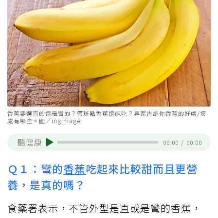
香蕉要選直的還是彎的？帶斑點香蕉還能吃？專家告訴你香蕉的好處/壞
處有哪些。圖／ingimage
聽健康
00:00
/
00:00
Ｑ１：彎的
香蕉
吃起來比較甜而且更營
養，是真的嗎？
食藥署表示，不管外型是直或是彎的香蕉，