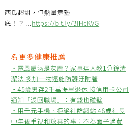
西瓜超甜，但熱量竟墊
底！？....
https://bit.ly/3IHcKVG
💪更多健康推薦
‧電風扇滿是灰塵？家事達人教1分鐘清
潔法 多加一物還能防髒汙附著
‧45歲男存2千萬提早退休 接信用卡公司
通知「淚回職場」：有錢也碰壁
‧用千元手機、拒絕社群網站 48歲社長
中年後重視和放棄的事：不為面子消費