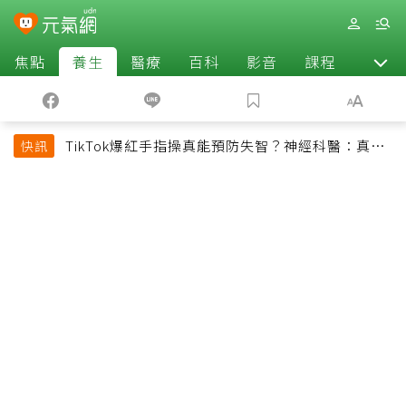
焦點
養生
醫療
百科
影音
課程
退休
TikTok爆紅手指操真能預防失智？神經科醫：真正
快訊
該做的是4件事