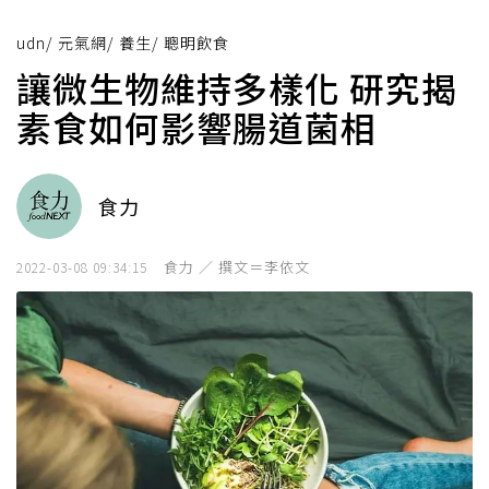
udn
/
元氣網
/
養生
/
聰明飲食
讓微生物維持多樣化 研究揭
素食如何影響腸道菌相
食力
食力 ／ 撰文＝李依文
2022-03-08 09:34:15