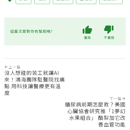
這篇文章對你有幫助嗎?
實用
不實用
上一篇
沒人想碰的苦工就讓AI
來！鴻海團隊駐醫院找痛
點 用科技讓醫療更有溫
度
下一篇
糖尿病前期怎麼救？美國
心臟協會研究推「1夢幻
水果組合」 酪梨加它改
善血管功能