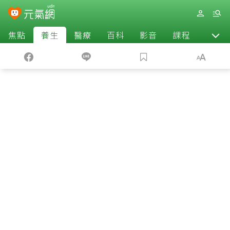
焦點
養生
醫療
百科
影音
課程
退休