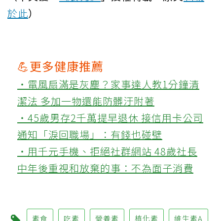
於此
）
💪更多健康推薦
‧電風扇滿是灰塵？家事達人教1分鐘清
潔法 多加一物還能防髒汙附著
‧45歲男存2千萬提早退休 接信用卡公司
通知「淚回職場」：有錢也碰壁
‧用千元手機、拒絕社群網站 48歲社長
中年後重視和放棄的事：不為面子消費
素食
吃素
營養素
植化素
維生素A