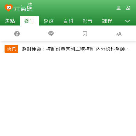
焦點
養生
醫療
百科
影音
課程
退休
選對種類、控制份量有利血糖控制 內分泌科醫師最
快訊
常吃的4種水果