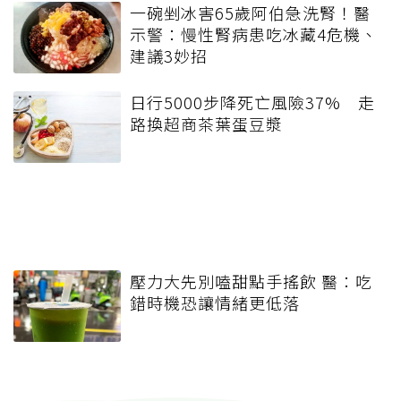
一碗剉冰害65歲阿伯急洗腎！醫
示警：慢性腎病患吃冰藏4危機、
建議3妙招
日行5000步降死亡風險37% 走
路換超商茶葉蛋豆漿
壓力大先別嗑甜點手搖飲 醫：吃
錯時機恐讓情緒更低落