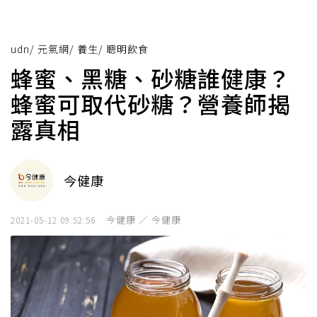
udn
/
元氣網
/
養生
/
聰明飲食
蜂蜜、黑糖、砂糖誰健康？
蜂蜜可取代砂糖？營養師揭
露真相
今健康
今健康 ／ 今健康
2021-05-12 09:52:56