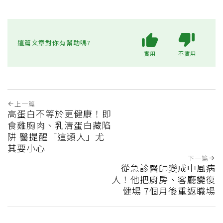
這篇文章對你有幫助嗎?
實用
不實用
上一篇
高蛋白不等於更健康！即
食雞胸肉、乳清蛋白藏陷
阱 醫提醒「這類人」尤
其要小心
下一篇
從急診醫師變成中風病
人！他把廚房、客廳變復
健場 7個月後重返職場