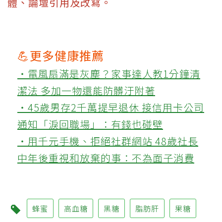
體、論壇引用及改寫。
💪更多健康推薦
‧電風扇滿是灰塵？家事達人教1分鐘清
潔法 多加一物還能防髒汙附著
‧45歲男存2千萬提早退休 接信用卡公司
通知「淚回職場」：有錢也碰壁
‧用千元手機、拒絕社群網站 48歲社長
中年後重視和放棄的事：不為面子消費
蜂蜜
高血糖
黑糖
脂肪肝
果糖