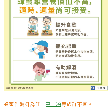
蜂蜜作輔料為佳，
高血糖
等族群不宜。