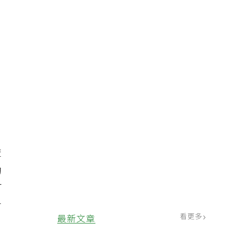
，
當
國
麻
的
可
會
看更多
最新文章