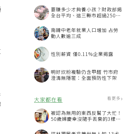
種
要賺多少才夠養小孩？財政部揭
全台平均、這三縣市超過250萬
元
南韓中老年就業人口增加 占勞
動人數逾三成
，
這
性別薪資 僅0.11%企業揭露
明好炊粉複驗仍含甲醛 竹市府
澄清無隱匿：全面預防性下架
果
看更多
大家都在看
她
被認為無用的東西反幫了大忙！
50歲婦慶幸沒隨手丟棄的3樣物
品