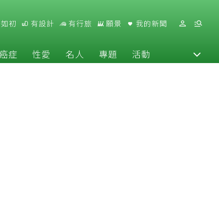
好如初
有設計
有行旅
願景
我的新聞
癌症
性愛
名人
專題
活動