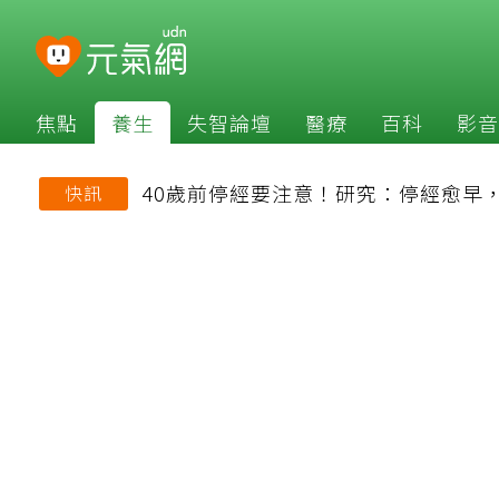
焦點
養生
失智論壇
醫療
百科
影音
40歲前停經要注意！研究：停經愈早
快訊