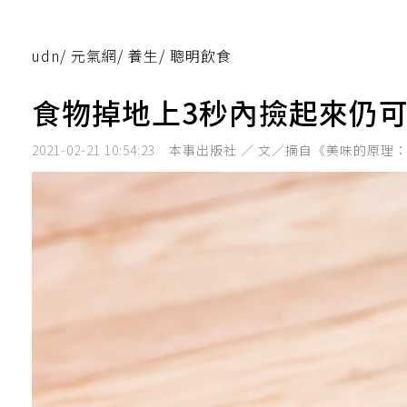
udn
/
元氣網
/
養生
/
聰明飲食
食物掉地上3秒內撿起來仍
2021-02-21 10:54:23
本事出版社 ／ 文／摘自《美味的原理