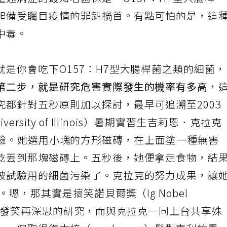
述病症的最知名菌株是「O157：H7型大腸桿
起備受矚目疫情的罪魁禍首。有點可怕的是，這
中毒。
是你會吃下O157：H7型大腸桿菌之類的細菌
第二步，就是研究危害實際發生的機率有多高
，
都針對五秒原則加以探討，最早可追溯至2003
rsity of Illinois）暑期實習生吉莉恩．克拉克
行的最初實驗。她選用小塊的方形磁磚，在上面塗一種無害
乾丟到那塊磁磚上。五秒後，她便拿走食物，結
被試驗用的細菌污染了。克拉克的努力成果，讓
。嗯，那其實是搞笑諾貝爾獎（Ig Nobel
大家發笑再深思的研究，而與克拉克一同上台共享殊