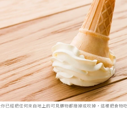
設你已經把任何來自地上的可見髒物都撥掉或吹掉，這樣把食物