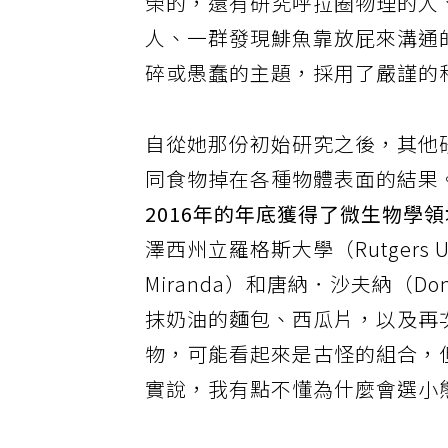
榮的，還有研究呼拉圈物理的人、
人、一群發現鯡魚靠放屁來溝通
碎或愚蠢的主題，採用了嚴謹的
自從她那份初始研究之後，其他
同食物掉在各種物體表面的結果
2016年的年底獲得了微生物學
澤西州立羅格斯大學（Rutgers U
Miranda）和唐納．沙夫納（Do
抹奶油的麵包、西瓜片，以及再
物，可能看起來是古怪的組合，
實說，我有點不懂為什麼會選小