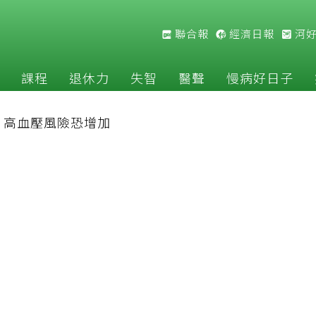
聯合報
經濟日報
河
課程
退休力
失智
醫聲
慢病好日子
，高血壓風險恐增加