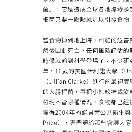
致死。在這類細菌中，可能引起上
菌」，它是造成全球各地爆發多
細菌只要一點點就足以引發食物
當食物掉到地上時，可能的危害就
然後因此死亡。
任何風險評估的
時候就輪到科學登場了。不少研究
年，16歲的美國伊利諾大學（Unive
（Jillian Clarke）進
的大腸桿菌，再把小熊軟糖或餅
發現不管哪種情況，食物都已經
獲得2004年的諾貝爾公共衛生獎
Prize），專門頒給那些會讓