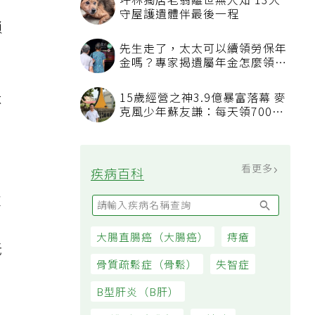
坪林獨居老翁離世無人知 13犬
守屋護遺體伴最後一程
瑣
先生走了，太太可以續領勞保年
金嗎？專家揭遺屬年金怎麼領，
看順位還要看資格
15歲經營之神3.9億暴富落幕 麥
不
克風少年蘇友謙：每天領700元
過日子
看更多
疾病百科
塗
大腸直腸癌（大腸癌）
痔瘡
老
骨質疏鬆症（骨鬆）
失智症
B型肝炎（B肝）