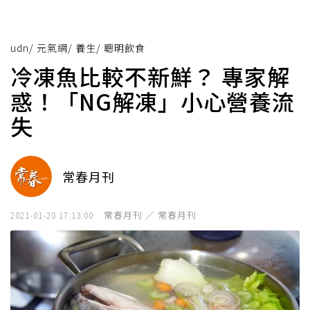
udn
/
元氣網
/
養生
/
聰明飲食
冷凍魚比較不新鮮？ 專家解
惑！「NG解凍」小心營養流
失
常春月刊
常春月刊 ／ 常春月刊
2021-01-20 17:13:00