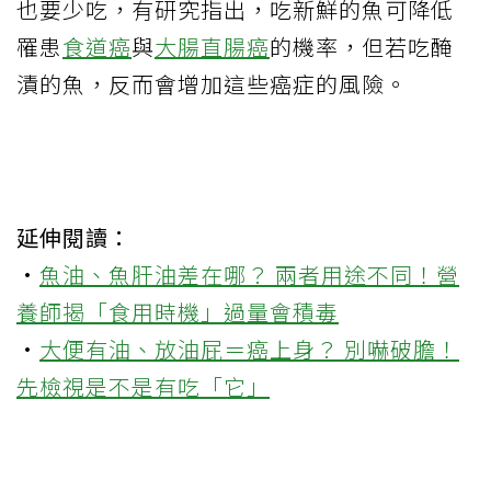
也要少吃，有研究指出，吃新鮮的魚可降低
罹患
食道癌
與
大腸直腸癌
的機率，但若吃醃
漬的魚，反而會增加這些癌症的風險。
延伸閱讀：
·
魚油、魚肝油差在哪？ 兩者用途不同！營
養師揭「食用時機」過量會積毒
·
大便有油、放油屁＝癌上身？ 別嚇破膽！
先檢視是不是有吃「它」