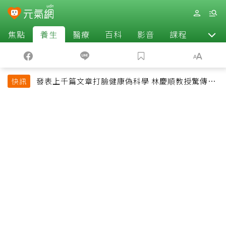
焦點
養生
醫療
百科
影音
課程
退休
發表上千篇文章打臉健康偽科學 林慶順教授驚傳意
快訊
外過世