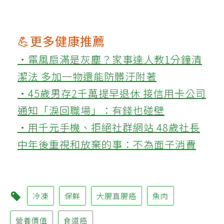
💪更多健康推薦
‧電風扇滿是灰塵？家事達人教1分鐘清
潔法 多加一物還能防髒汙附著
‧45歲男存2千萬提早退休 接信用卡公司
通知「淚回職場」：有錢也碰壁
‧用千元手機、拒絕社群網站 48歲社長
中年後重視和放棄的事：不為面子消費
冷凍
保鮮
大腸直腸癌
魚肉
營養價值
食道癌