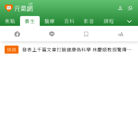
焦點
養生
醫療
百科
影音
課程
退休
發表上千篇文章打臉健康偽科學 林慶順教授驚傳意
快訊
外過世