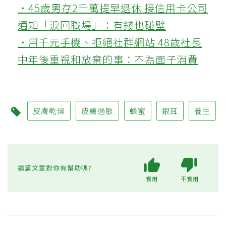
‧45歲男存2千萬提早退休 接信用卡公司
通知「淚回職場」：有錢也碰壁
‧用千元手機、拒絕社群網站 48歲社長
中年後重視和放棄的事：不為面子消費
皮膚乾燥
皮膚過敏
蜂蜜
銀耳
養生
這篇文章對你有幫助嗎?
實用
不實用