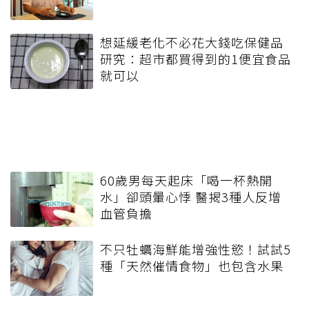
想延緩老化不必花大錢吃保健品
研究：超市都買得到的1便宜食品
就可以
60歲男每天起床「喝一杯熱開
水」卻頭暈心悸 醫揭3種人反增
血管負擔
不只牡蠣海鮮能增強性慾！試試5
種「天然催情食物」也包含水果