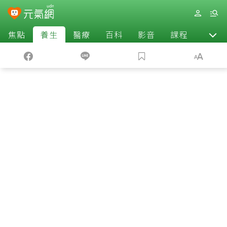
焦點
養生
醫療
百科
影音
課程
退休