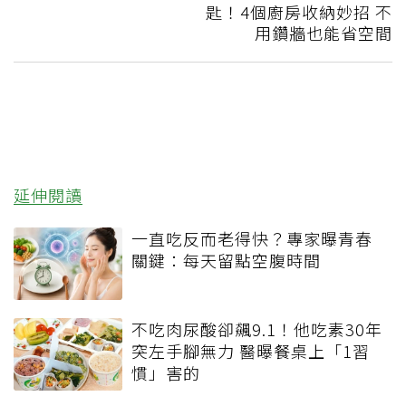
匙！4個廚房收納妙招 不
用鑽牆也能省空間
延伸閱讀
一直吃反而老得快？專家曝青春
關鍵：每天留點空腹時間
不吃肉尿酸卻飆9.1！他吃素30年
突左手腳無力 醫曝餐桌上「1習
慣」害的