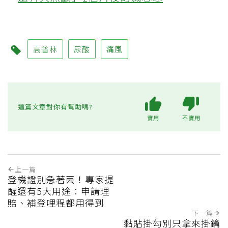
高普林
尿酸
痛風
這篇文章對你有幫助嗎?
實用
不實用
上一篇
登機證別急著丟！專家提
醒還有5大用途：申請理
賠、補登哩程都用得到
下一篇
黏貼掛勾別只拿來掛鑰