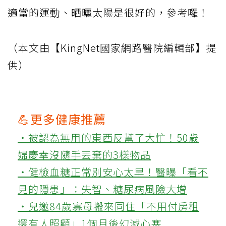
適當的運動、晒曬太陽是很好的，參考囉！
（本文由【KingNet國家網路醫院編輯部】提
供）
💪更多健康推薦
‧被認為無用的東西反幫了大忙！50歲
婦慶幸沒隨手丟棄的3樣物品
‧健檢血糖正常別安心太早！醫曝「看不
見的隱患」：失智、糖尿病風險大增
‧兒邀84歲寡母搬來同住「不用付房租
還有人照顧」1個月後幻滅心寒