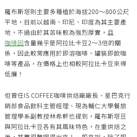
羅布斯塔則主要多種植於海拔200～800公尺
平地，目前以越南、印尼、印度為其主要產
地，不過由於其苦味較為強烈厚實，且
咖啡因
含量幾乎是阿拉比卡豆2～3倍的關
係，因此較常應用於即溶咖啡、罐裝即飲咖
啡等產品，在價格上也相較阿拉比卡豆來得
低廉！
但曾任IS COFFEE咖啡烘焙廠廠長、星巴克行
銷部食品飲料主管經理、現為輔仁大學餐旅
管理學系副教授林希軒也提到，羅布斯塔豆
與阿拉比卡豆各有其風味特色，在重烘焙之
後，其實很難喝得出來！一般來說，除了即