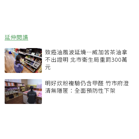
延伸閱讀
致癌油風波延燒…威加苦茶油拿
不出證明 北市衛生局重罰300萬
元
明好炊粉複驗仍含甲醛 竹市府澄
清無隱匿：全面預防性下架