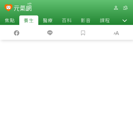
焦點
養生
醫療
百科
影音
課程
退休