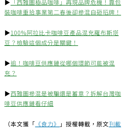
▶
「西雅圖極品咖啡」再現品牌危機！靠包
裝咖啡重拾事業第二春後卻摻混自砸招牌！
▶
100%阿拉比卡咖啡豆產品混充羅布斯塔
豆？檢驗這個成分是關鍵！
▶
追！咖啡豆供應鏈從哪個環節可能被混
充？
▶
西雅圖摻混是被騙還是蓄意？拆解台灣咖
啡豆供應鏈看仔細
（本文獲「
《食力》
」授權轉載，原文
刊載