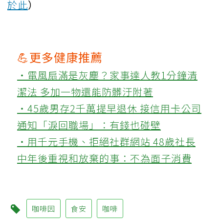
於此
）
💪更多健康推薦
‧電風扇滿是灰塵？家事達人教1分鐘清
潔法 多加一物還能防髒汙附著
‧45歲男存2千萬提早退休 接信用卡公司
通知「淚回職場」：有錢也碰壁
‧用千元手機、拒絕社群網站 48歲社長
中年後重視和放棄的事：不為面子消費
咖啡因
食安
咖啡