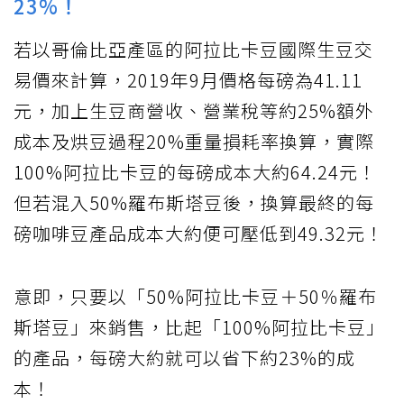
23%！
若以哥倫比亞產區的阿拉比卡豆國際生豆交
易價來計算，2019年9月價格每磅為41.11
元，加上生豆商營收、營業稅等約25%額外
成本及烘豆過程20%重量損耗率換算，實際
100%阿拉比卡豆的每磅成本大約64.24元！
但若混入50%羅布斯塔豆後，換算最終的每
磅咖啡豆產品成本大約便可壓低到49.32元！
意即，只要以「50%阿拉比卡豆＋50％羅布
斯塔豆」來銷售，比起「100%阿拉比卡豆」
的產品，每磅大約就可以省下約23%的成
本！