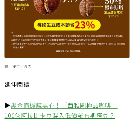
圖片提供／食力
延伸閱讀
▶
黑金商機藏黑心！「西雅圖極品咖啡」
100%阿拉比卡豆混入低價羅布斯塔豆？