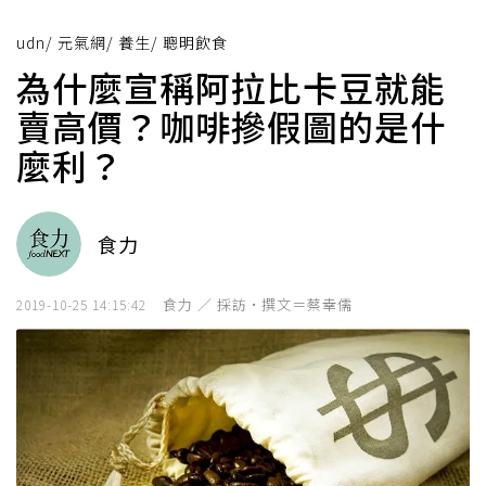
udn
/
元氣網
/
養生
/
聰明飲食
為什麼宣稱阿拉比卡豆就能
賣高價？咖啡摻假圖的是什
麼利？
食力
食力 ／ 採訪·撰文＝蔡幸儒
2019-10-25 14:15:42