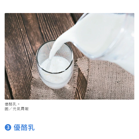
優酪乳。
圖／元氣周報
➌ 優酪乳