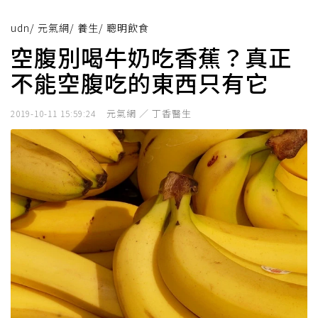
udn
/
元氣網
/
養生
/
聰明飲食
空腹別喝牛奶吃香蕉？真正
不能空腹吃的東西只有它
元氣網 ／ 丁香醫生
2019-10-11 15:59:24