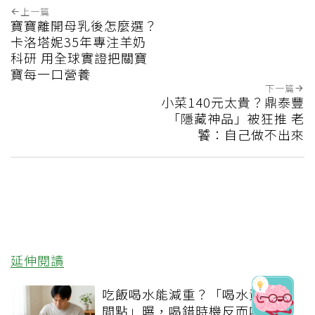
上一篇
寶寶離開母乳後怎麼選？
卡洛塔妮35年專注羊奶
科研 用全球實證把關寶
寶每一口營養
下一篇
小菜140元太貴？鼎泰豐
「隱藏神品」被狂推 老
饕：自己做不出來
延伸閱讀
吃飯喝水能減重？「喝水黃金時
間點」曝，喝錯時機反而吃更多