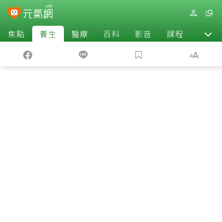
焦點
養生
醫療
百科
影音
課程
退休