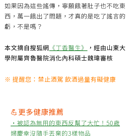
如果因為這些謠傳，寧願餓著肚子也不吃東
西，萬一餓出了問題，才真的是吃了謠言的
虧，不是嗎？
本文摘自搜狐網
《丁香醫生》
，經由山東大
學附屬齊魯醫院消化內科碩士魏瑋審核
※ 提醒您：禁止酒駕 飲酒過量有礙健康
💪更多健康推薦
‧被認為無用的東西反幫了大忙！50歲
婦慶幸沒隨手丟棄的3樣物品