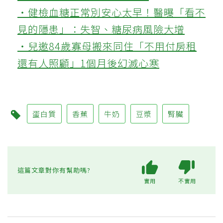
‧健檢血糖正常別安心太早！醫曝「看不
見的隱患」：失智、糖尿病風險大增
‧兒邀84歲寡母搬來同住「不用付房租
還有人照顧」1個月後幻滅心寒
蛋白質
香蕉
牛奶
豆漿
腎臟
這篇文章對你有幫助嗎?
實用
不實用