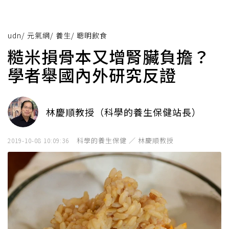
udn
/
元氣網
/
養生
/
聰明飲食
糙米損骨本又增腎臟負擔？
學者舉國內外研究反證
林慶順教授（科學的養生保健站長）
科學的養生保健 ／ 林慶順教授
2019-10-08 10:09:36