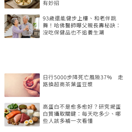
有妙招
93歲還能健步上樓、和老伴跳
舞！哈佛醫師曝父親長壽秘訣：
沒吃保健品也不追養生潮
日行5000步降死亡風險37% 走
路換超商茶葉蛋豆漿
高蛋白不是愈多愈好？研究揭蛋
白質攝取關鍵：每天吃多少、哪
些人該多補一次看懂