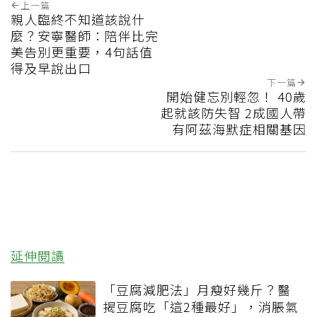
上一篇
親人臨終不知道該說什
麼？安寧醫師：陪伴比完
美告別更重要，4句話值
得及早說出口
下一篇
開始健忘別輕忽！ 40歲
起就該防失智 2成國人帶
有阿茲海默症相關基因
延伸閱讀
「豆腐減肥法」月瘦好幾斤？醫
揭豆腐吃「這2種最好」，消脹氣