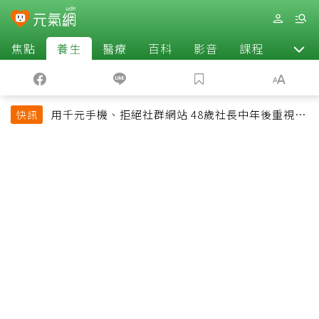
焦點
養生
醫療
百科
影音
課程
退休
用千元手機、拒絕社群網站 48歲社長中年後重視和
快訊
放棄的事：不為面子消費