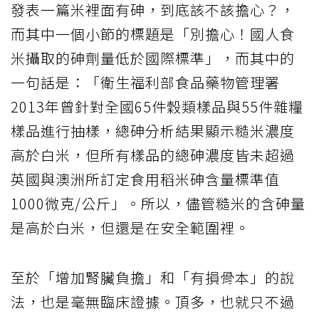
發表一篇米裡面有砷，到底該不該擔心？，
而其中一個小節的標題是「別擔心！國人食
米攝取的砷劑量低於國際標準」，而其中的
一句話是：「衛生福利部食品藥物管理署
2013年曾針對全國65件穀類樣品與55件雜糧
樣品進行抽樣，總砷分析結果顯示糙米濃度
高於白米，但所有樣品的總砷濃度皆未超過
英國與澳洲所訂定食用稻米砷含量標準值
1000微克/公斤」。所以，儘管糙米的含砷量
是高於白米，但還是在安全範圍裡。
至於「增加腎臟負擔」和「有損骨本」的說
法，也是毫無臨床證據。頂多，也就只不過