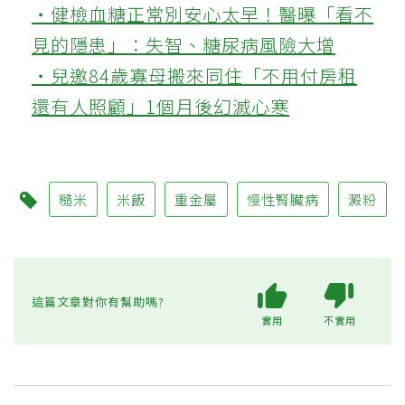
‧健檢血糖正常別安心太早！醫曝「看不
見的隱患」：失智、糖尿病風險大增
‧兒邀84歲寡母搬來同住「不用付房租
還有人照顧」1個月後幻滅心寒
糙米
米飯
重金屬
慢性腎臟病
澱粉
這篇文章對你有幫助嗎?
實用
不實用