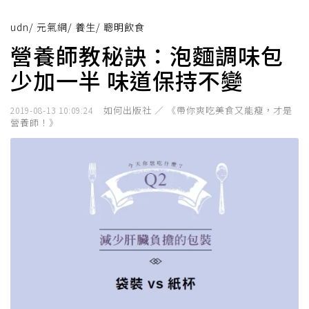
udn
/
元氣網
/
養生
/
聰明飲食
營養師教秘訣：泡麵調味包
少加一半 味道保持不變
如何出版社 ／ 《帶你爽吃美食又能瘦，才是
2019-08-13 10:09:24
營養師！》