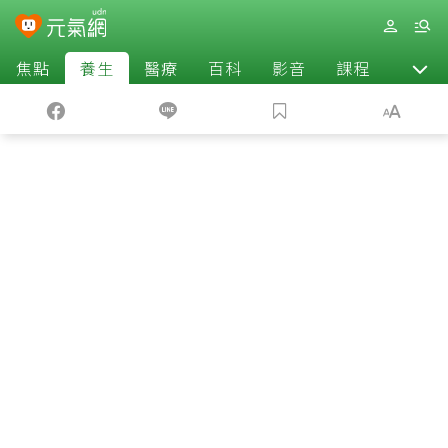
焦點
養生
醫療
百科
影音
課程
退休