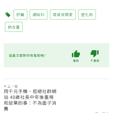
肝臟
調味料
環境荷爾蒙
塑化劑
鈉含量
這篇文章對你有幫助嗎?
實用
不實用
上一篇
用千元手機、拒絕社群網
站 48歲社長中年後重視
和放棄的事：不為面子消
費