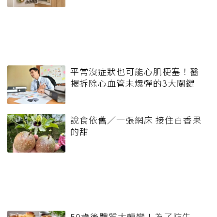
平常沒症狀也可能心肌梗塞！醫
揭拆除心血管未爆彈的3大關鍵
說食依舊／一張網床 接住百香果
的甜
50歲後體質大轉變！為了防失