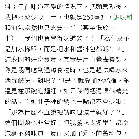
料；但在味道不變的情況下，把麵煮熟後，
我把水減少成一半，也就是250毫升，
調味料
和油包當然也只需要一半（甚至低於一
半），我們也會覺得味道夠了！ 「為什麼不
是加水稀釋，而是把水和醬料包都減半？」
這麼問的好奇寶寶，其實是用直覺去聯想，
像是我們吃到過鹹食物時，也是趕快喝水來
消除鹹味，對吧？ 但是，就算加水稀釋，鈉
還是在那碗泡麵裡，如果我們把湯喝個精光
的話，吃進肚子裡的鈉也一點都不會少哦！
「那為什麼不直接把調味包減半就好了？」
這個問題也非常好！但我發現太多學生都說
泡麵不夠味道，反而又加了剩下的醬料包，