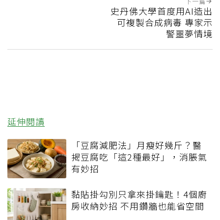
下一篇
史丹佛大學首度用AI造出
可複製合成病毒 專家示
警噩夢情境
延伸閱讀
「豆腐減肥法」月瘦好幾斤？醫
揭豆腐吃「這2種最好」，消脹氣
有妙招
黏貼掛勾別只拿來掛鑰匙！4個廚
房收納妙招 不用鑽牆也能省空間