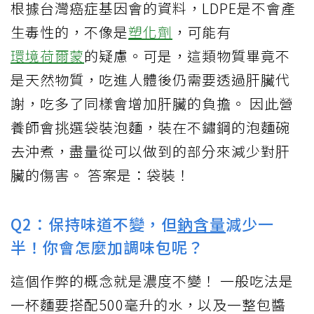
根據台灣癌症基因會的資料，LDPE是不會產
生毒性的，不像是
塑化劑
，可能有
環境荷爾蒙
的疑慮。可是，這類物質畢竟不
是天然物質，吃進人體後仍需要透過肝臟代
謝，吃多了同樣會增加肝臟的負擔。 因此營
養師會挑選袋裝泡麵，裝在不鏽鋼的泡麵碗
去沖煮，盡量從可以做到的部分來減少對肝
臟的傷害。 答案是：袋裝！
Q2：保持味道不變，但
鈉含量
減少一
半！你會怎麼加調味包呢？
這個作弊的概念就是濃度不變！ 一般吃法是
一杯麵要搭配500毫升的水，以及一整包醬