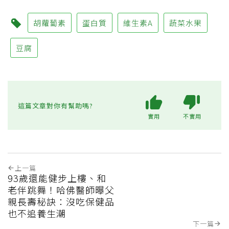
胡蘿蔔素
蛋白質
維生素A
蔬菜水果
豆腐
這篇文章對你有幫助嗎?
實用
不實用
上一篇
93歲還能健步上樓、和
老伴跳舞！哈佛醫師曝父
親長壽秘訣：沒吃保健品
也不追養生潮
下一篇