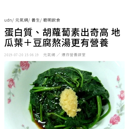
udn
/
元氣網
/
養生
/
聰明飲食
蛋白質、胡蘿蔔素出奇高 地
瓜葉＋豆腐熬湯更有營養
元氣網 ／ 爆炸營養課堂
2019-07-20 15:06:19