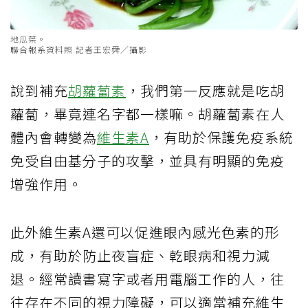
地瓜葉。
聯合報系資料照 記者王宏舜／攝影
說到補充
胡蘿蔔素
，我們第一反應就是吃胡
蘿蔔，畢竟連名字都一樣嘛。胡蘿蔔素在人
體內會轉變為
維生素A
，有助於保護免疫系統
免受自由基分子的攻擊，並具有明顯的免疫
增強作用。
此外維生素A還可以促進眼內感光色素的形
成，有助於防止夜盲症、乾眼病和視力減
退。經常讀書寫字或者用電腦工作的人，往
往存在不同的視力障礙，可以適當補充維生