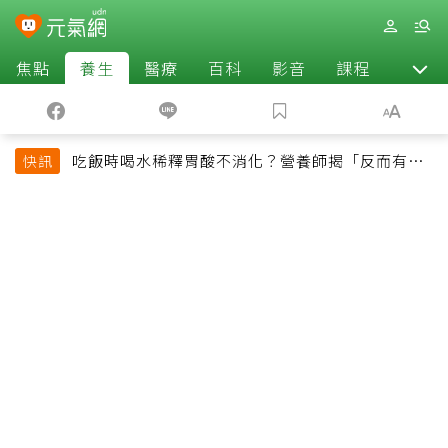
焦點
養生
醫療
百科
影音
課程
退休
吃飯時喝水稀釋胃酸不消化？營養師揭「反而有好
快訊
處」某些族群才要禁