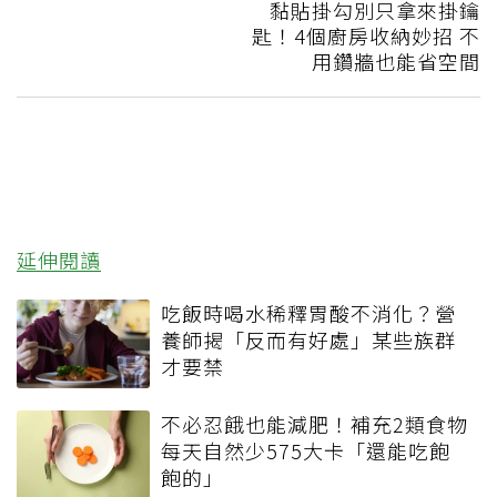
黏貼掛勾別只拿來掛鑰
匙！4個廚房收納妙招 不
用鑽牆也能省空間
延伸閱讀
吃飯時喝水稀釋胃酸不消化？營
養師揭「反而有好處」某些族群
才要禁
不必忍餓也能減肥！補充2類食物
每天自然少575大卡「還能吃飽
飽的」