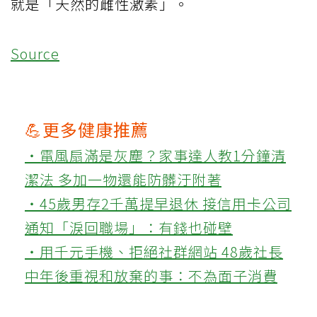
就是「天然的雌性激素」。
Source
💪更多健康推薦
‧電風扇滿是灰塵？家事達人教1分鐘清
潔法 多加一物還能防髒汙附著
‧45歲男存2千萬提早退休 接信用卡公司
通知「淚回職場」：有錢也碰壁
‧用千元手機、拒絕社群網站 48歲社長
中年後重視和放棄的事：不為面子消費