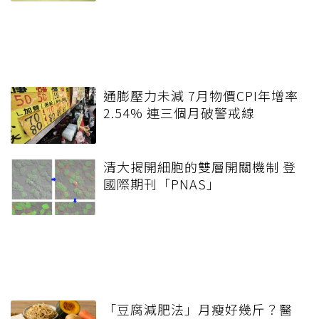
通膨壓力未減 7月物價CPI年增率
2.54% 連三個月破警戒線
清大揭開細胞的雙層開關機制 登
國際期刊「PNAS」
「豆腐減肥法」月瘦好幾斤？醫