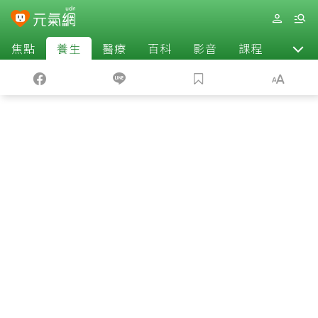
焦點
養生
醫療
百科
影音
課程
退休