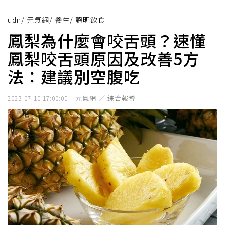
udn
/
元氣網
/
養生
/
聰明飲食
鳳梨為什麼會咬舌頭？速懂
鳳梨咬舌頭原因及改善5方
法：建議別空腹吃
元氣網 ／ 綜合報導
2023-07-10 17:00:00