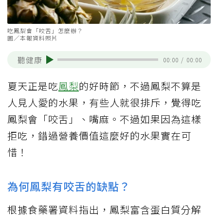
吃鳳梨會「咬舌」怎麼辦？
圖／本報資料照片
聽健康
00:00
/
00:00
夏天正是吃
鳳梨
的好時節，不過鳳梨不算是
人見人愛的水果，有些人就很排斥，覺得吃
鳳梨會「咬舌」、嘴麻。不過如果因為這樣
拒吃，錯過營養價值這麼好的水果實在可
惜！
為何鳳梨有咬舌的缺點？
根據食藥署資料指出，鳳梨富含蛋白質分解