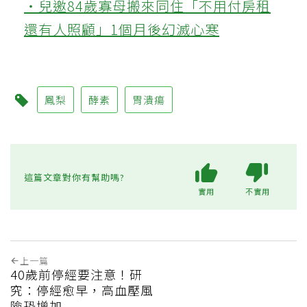
‧兒邀84歲寡母搬來同住「不用付房租
還有人照顧」1個月後幻滅心寒
鳳梨
酵素
胃潰瘍
這篇文章對你有幫助嗎?
實用
不實用
上一篇
40歲前停經要注意！研
究：停經愈早，高血壓風
險恐增加