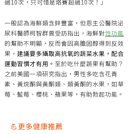
過10次，只可惜是烙賽超過10次！」
一般認為海鮮類含鋅豐富，但恩主公醫院泌
尿科醫師柯智群曾受訪指出，海鮮對
性功能
的幫助不明顯，反而會因高膽固醇得到反效
果，
建議要多攝取高抗氧的蔬菜水果，配合
運動習慣才有用。
至於吃什麼蔬果有幫助？
之前美國一項研究指出，男性多吃含花青
素、黃烷酮與黃酮類、類黃酮的水果，如草
莓、藍莓、櫻桃、蘋果等，有助勃起功能。
💪更多健康推薦