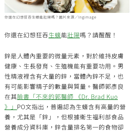
你還在幻想狂吞生蠔能壯陽嗎？圖片來源／Ingimage
你還在幻想狂吞
生蠔
能
壯陽
嗎？請醒醒！
鋅是人體內重要的微量元素，對於維持皮膚
健康、生長發育、生殖機能有重要功用。男
性精液裡含有大量的鋅，當體內鋅不足，也
有可能影響精子的數量與質量。醫師郭彥良
在其
臉書「不來的郭醫師 《Dr. Brad Kuo
》」
PO文指出，普遍認為生蠔含有高量的營
養，尤其是「鋅」，但根據衛生福利部食品
營養成分資料庫，鋅含量排名第一的食物卻