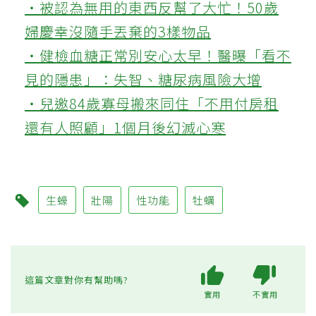
‧被認為無用的東西反幫了大忙！50歲
婦慶幸沒隨手丟棄的3樣物品
‧健檢血糖正常別安心太早！醫曝「看不
見的隱患」：失智、糖尿病風險大增
‧兒邀84歲寡母搬來同住「不用付房租
還有人照顧」1個月後幻滅心寒
生蠔
壯陽
性功能
牡蠣
這篇文章對你有幫助嗎?
實用
不實用