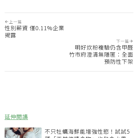
上一篇
性別薪資 僅0.11%企業
揭露
下一篇
明好炊粉複驗仍含甲醛
竹市府澄清無隱匿：全面
預防性下架
延伸閱讀
不只牡蠣海鮮能增強性慾！試試5