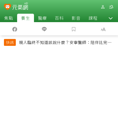
焦點
養生
醫療
百科
影音
課程
退休
親人臨終不知道該說什麼？安寧醫師：陪伴比完美
快訊
告別更重要，4句話值得及早說出口