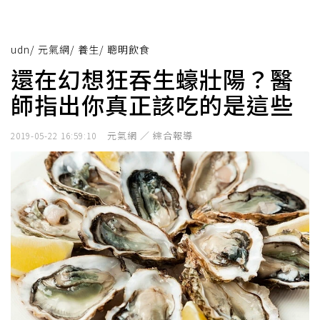
udn
/
元氣網
/
養生
/
聰明飲食
還在幻想狂吞生蠔壯陽？醫
師指出你真正該吃的是這些
元氣網 ／ 綜合報導
2019-05-22 16:59:10