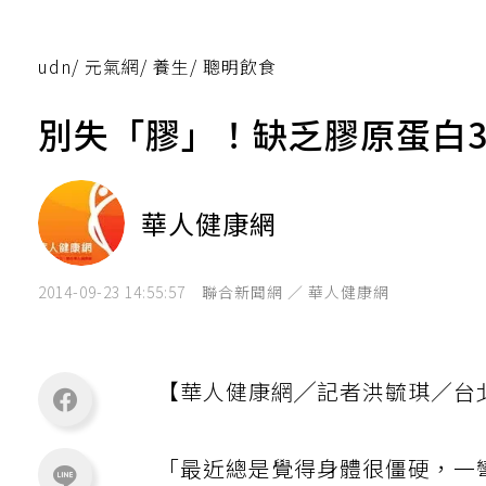
udn
/
元氣網
/
養生
/
聰明飲食
別失「膠」！缺乏膠原蛋白
華人健康網
2014-09-23 14:55:57
聯合新聞網 ／ 華人健康網
【華人健康網╱記者洪毓琪／台
「最近總是覺得身體很僵硬，一