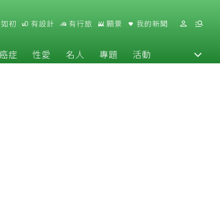
好如初
有設計
有行旅
願景
我的新聞
癌症
性愛
名人
專題
活動