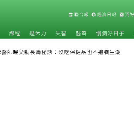
聯合報
經濟日報
河
課程
退休力
失智
醫聲
慢病好日子
佛醫師曝父親長壽秘訣：沒吃保健品也不追養生潮