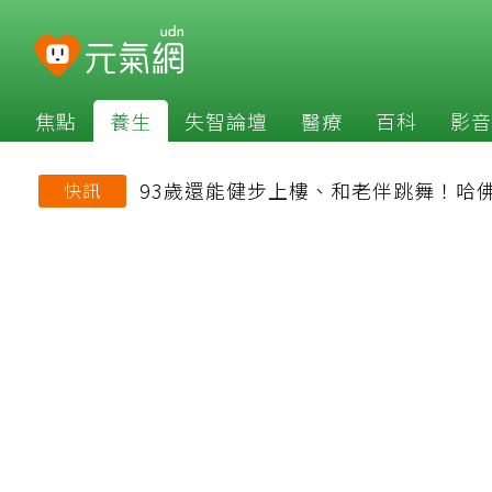
焦點
養生
失智論壇
醫療
百科
影音
93歲還能健步上樓、和老伴跳舞！哈
快訊