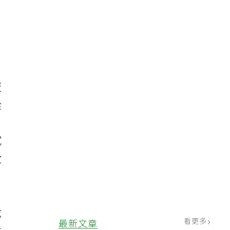
，
蛋
從
沉
效
成
看更多
最新文章