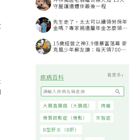
坪林獨居老翁離世無人知 13犬
守屋護遺體伴最後一程
，
先生走了，太太可以續領勞保年
效
金嗎？專家揭遺屬年金怎麼領，
看順位還要看資格
15歲經營之神3.9億暴富落幕 麥
克風少年蘇友謙：每天領700元
過日子
看更多
疾病百科
量
問
大腸直腸癌（大腸癌）
痔瘡
骨質疏鬆症（骨鬆）
失智症
B型肝炎（B肝）