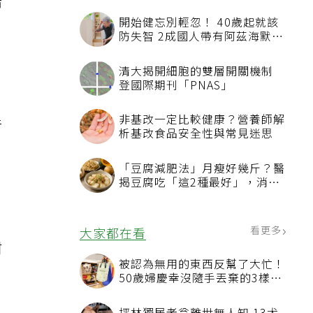
措
開始健忘別輕忽！ 40歲起就該
防失智 2成國人帶有阿茲海默症
相關基因
清大揭開細胞的雙層開關機制
登國際期刊「PNAS」
非基改一定比較健康？營養師解
行
析基改食品安全性與常見迷思
「豆腐減肥法」月瘦好幾斤？醫
。
揭豆腐吃「這2種最好」，消脹
氣有妙招
具
看更多
大家都在看
柑
被認為無用的東西反幫了大忙！
、
50歲婦慶幸沒隨手丟棄的3樣物
品