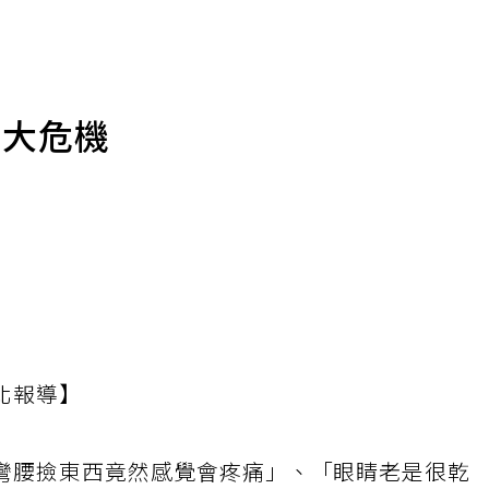
3大危機
北報導】
彎腰撿東西竟然感覺會疼痛」、「眼睛老是很乾