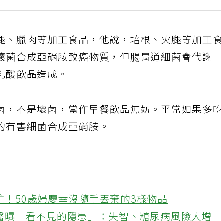
腿、臘肉等加工食品，他說，培根、火腿等加工
壞菌合成亞硝胺致癌物質，但腸胃道細菌會代謝
乳酸飲品造成。
菌，不是壞菌，當作早餐飲品無妨。平常如果多
的有害細菌合成亞硝胺。
忙！50歲婦慶幸沒隨手丟棄的3樣物品
醫曝「看不見的隱患」：失智、糖尿病風險大增