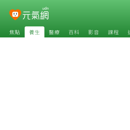
焦點
養生
醫療
百科
影音
課程