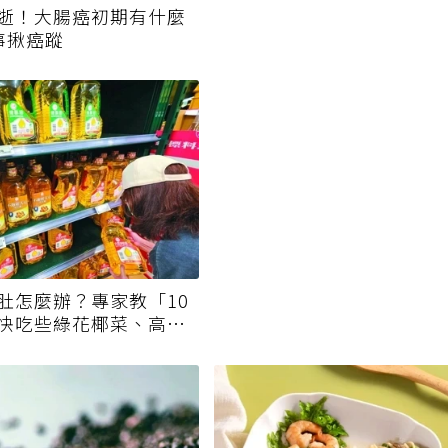
逝！大腸癌初期有什麼
事揪癌蹤
肚怎麼辦？專家教「10
快吃些綠花椰菜、高麗