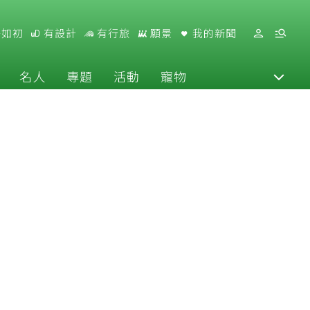
好如初
有設計
有行旅
願景
我的新聞
名人
專題
活動
寵物