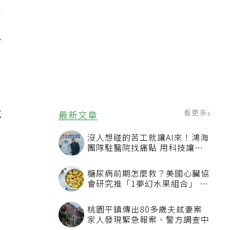
食
吃
看更多
最新文章
沒人想碰的苦工就讓AI來！鴻海
團隊駐醫院找痛點 用科技讓醫
療更有溫度
糖尿病前期怎麼救？美國心臟協
會研究推「1夢幻水果組合」 酪
梨加它改善血管功能
桃園平鎮傳出80多歲夫弒妻案
家人發現緊急報案、警方調查中