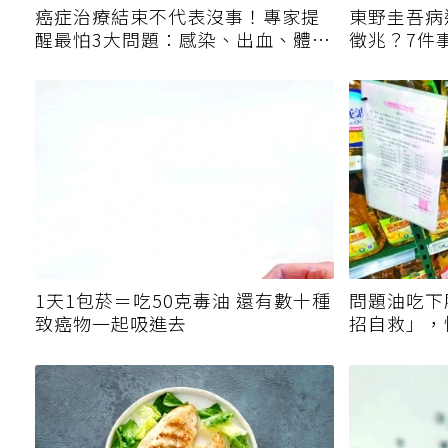
癌症治療結束不代表沒事！專家提
東野圭吾病
醒最怕3大問題：感染、出血、體力
徵兆？7件
撐不住
1天1包菸＝吃50克毒油 還有數十種
問題油吃下
致癌物一起吸進去
招自救」，
菜