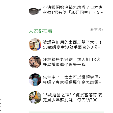
不沾鍋開始沾鍋怎麼辦？日本專
家教1招有望「起死回生」，5情
況該換新
看更多
大家都在看
被認為無用的東西反幫了大忙！
50歲婦慶幸沒隨手丟棄的3樣物
品
坪林獨居老翁離世無人知 13犬
守屋護遺體伴最後一程
先生走了，太太可以續領勞保年
金嗎？專家揭遺屬年金怎麼領，
看順位還要看資格
15歲經營之神3.9億暴富落幕 麥
克風少年蘇友謙：每天領700元
友
過日子