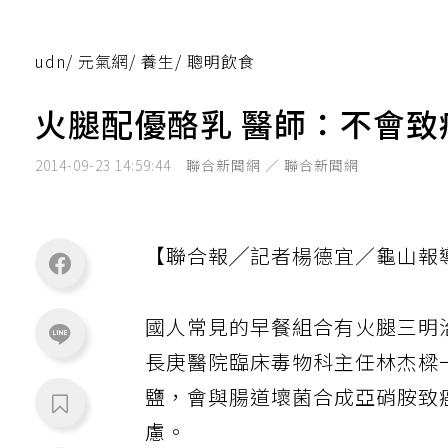
udn
/
元氣網
/
養生
/
聰明飲食
火腿配優酪乳 醫師：不會致
2014-09-23 14:59:44
聯合新聞網 ／ 聯合新聞網
【聯合報╱記者楊德宜／龜山報
國人常見的早餐組合有火腿三明
長庚醫院臨床毒物科主任林杰樑
鹽，會與腸道壞菌合成亞硝胺致
慮。