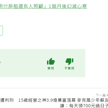
不用付房租還有人照顧」1個月後幻滅心寒
菌
?
實用
不實用
下一篇
犯遭判刑
15歲經營之神3.9億暴富落幕 麥克風少年蘇