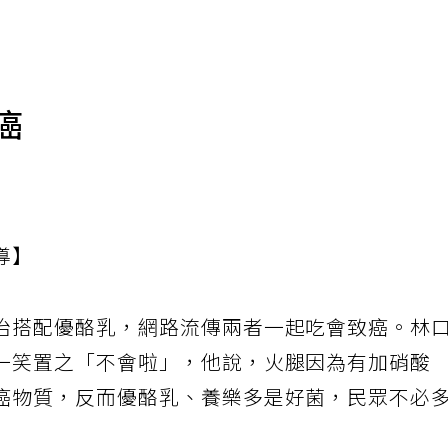
癌
導】
治搭配優酪乳，網路流傳兩者一起吃會致癌。林
一笑置之「不會啦」，他說，火腿因為有加硝酸
癌物質，反而優酪乳、養樂多是好菌，民眾不必