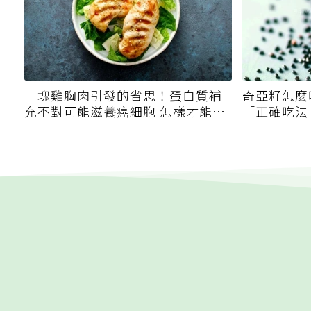
一塊雞胸肉引發的省思！蛋白質補
奇亞籽怎麼
充不對可能滋養癌細胞 怎樣才能吃
「正確吃法
得剛剛好？