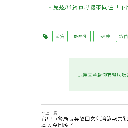
‧兒邀84歲寡母搬來同住「
致癌
優酪乳
亞硝胺
壞
這篇文章對你有幫助嗎
上一篇
台中市警局長吳敬田女兒淪詐欺共