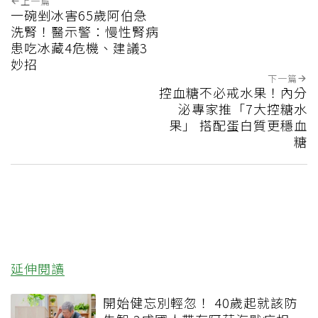
上一篇
一碗剉冰害65歲阿伯急
洗腎！醫示警：慢性腎病
患吃冰藏4危機、建議3
妙招
下一篇
控血糖不必戒水果！內分
泌專家推「7大控糖水
果」 搭配蛋白質更穩血
糖
延伸閱讀
開始健忘別輕忽！ 40歲起就該防