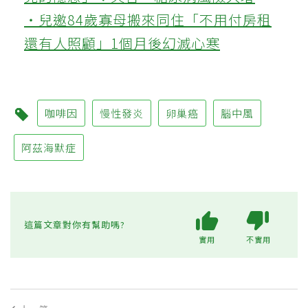
‧兒邀84歲寡母搬來同住「不用付房租
還有人照顧」1個月後幻滅心寒
咖啡因
慢性發炎
卵巢癌
腦中風
阿茲海默症
這篇文章對你有幫助嗎?
實用
不實用