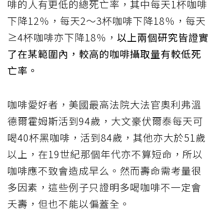
啡的人有更低的總死亡率，其中每天1杯咖啡
下降12％，每天2～3杯咖啡下降18％，每天
≥4杯咖啡亦下降18％，
以上兩個研究皆證實
了在某範圍內，較高的咖啡攝取量有較低死
亡率。
咖啡愛好者，美國最高法院大法官奧利弗溫
德爾霍姆斯活到94歲，大文豪伏爾泰每天可
喝40杯黑咖啡，活到84歲，其他亦大於51歲
以上，在19世紀那個年代亦不算短命，所以
咖啡應不致會造成早么。然而壽命需考量很
多因素，這些例子只證明多喝咖啡不一定會
夭壽，但也不能以偏蓋全。