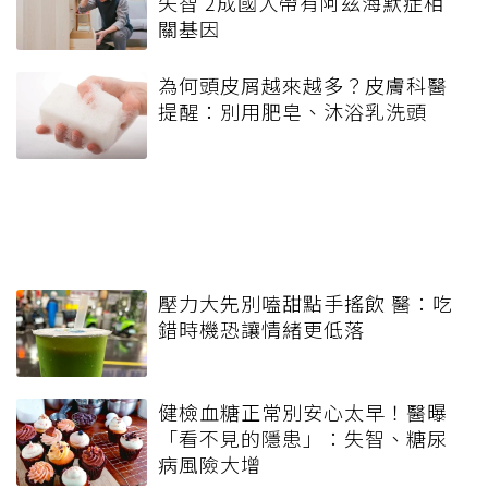
失智 2成國人帶有阿茲海默症相
關基因
為何頭皮屑越來越多？皮膚科醫
提醒：別用肥皂、沐浴乳洗頭
壓力大先別嗑甜點手搖飲 醫：吃
錯時機恐讓情緒更低落
健檢血糖正常別安心太早！醫曝
「看不見的隱患」：失智、糖尿
病風險大增