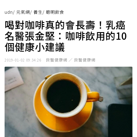
udn
/
元氣網
/
養生
/
聰明飲食
喝對咖啡真的會長壽！乳癌
名醫張金堅：咖啡飲用的10
個健康小建議
良醫健康網 ／ 良醫健康網
2019-01-02 09:34:26