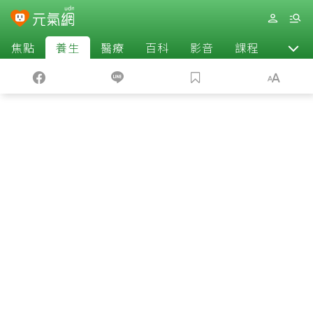
焦點
養生
醫療
百科
影音
課程
退休