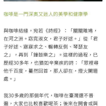
咖啡是一門深奧又迷人的美學和健康學
與咖啡結緣，宛若《詩經》：「關關雎鳩，
在河之洲。窈窕淑女，君子好逑。」從「君
子好逑、寤寐求之、輾轉反側、琴瑟友
之」，再到「鐘鼓樂之」。這樣的過程，已
歷經30多年，也猶如辛棄疾的詩：「眾裡尋
他千百度，驀然回首，那人卻在，燈火闌珊
處。」
我30多歲的那個年代，咖啡在臺灣還不普
遍，大家也比較喜歡喝茶；後來在開會或與