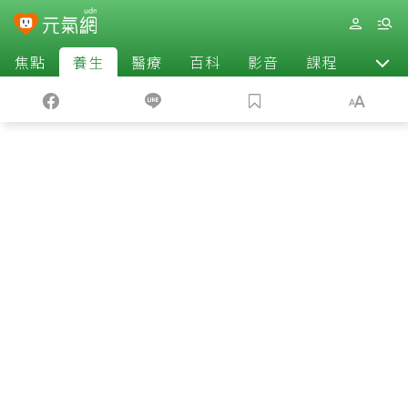
焦點
養生
醫療
百科
影音
課程
退休