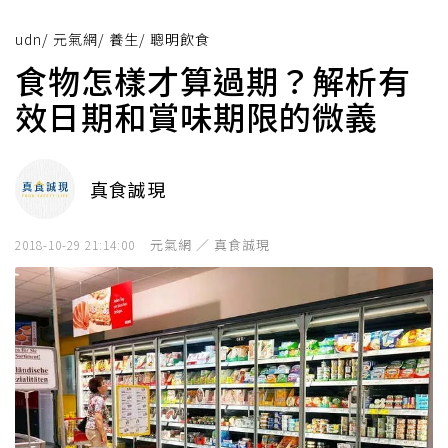
udn
/
元氣網
/
養生
/
聰明飲食
食物怎樣才算過期？解析有
效日期和賞味期限的微義
真食誠現
元氣網 ／ 真食誠現
2018-10-29 21:14:00