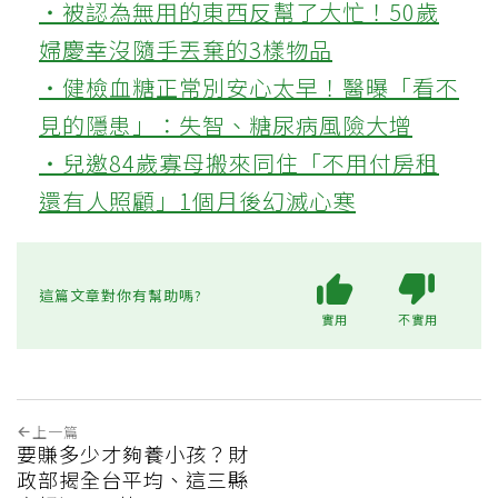
‧被認為無用的東西反幫了大忙！50歲
婦慶幸沒隨手丟棄的3樣物品
‧健檢血糖正常別安心太早！醫曝「看不
見的隱患」：失智、糖尿病風險大增
‧兒邀84歲寡母搬來同住「不用付房租
還有人照顧」1個月後幻滅心寒
這篇文章對你有幫助嗎?
實用
不實用
上一篇
要賺多少才夠養小孩？財
政部揭全台平均、這三縣