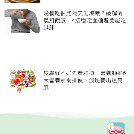
晚餐吃很飽隔天仍爆餓？破解清
晨飢餓感，4招穩定血糖避免越吃
越胖
皮膚好不好先看腸道！營養師推6
大營養素助排便、淡斑養出透亮
肌