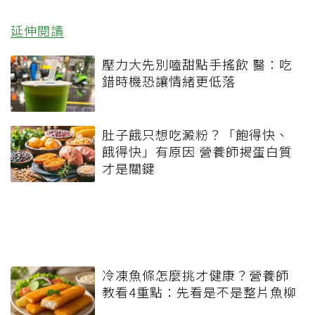
延伸閱讀
壓力大先別嗑甜點手搖飲 醫：吃
錯時機恐讓情緒更低落
肚子餓只想吃澱粉？「飽得快、
餓得快」有原因 營養師揭蛋白質
才是關鍵
冷凍魚條怎麼挑才健康？營養師
教看4重點：先看是不是整片魚柳