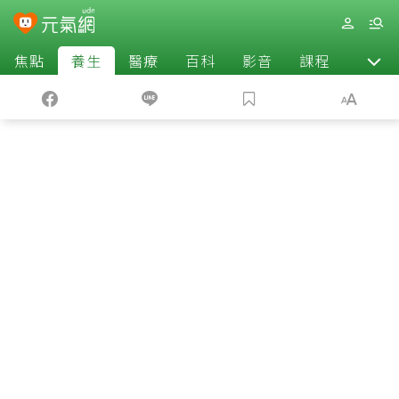
焦點
養生
醫療
百科
影音
課程
退休