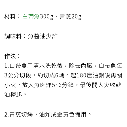
材料：
白帶魚
300g、青蔥20g
調味料：
魚醬油少許
作法：
1.白帶魚用清水洗乾後，除去內臟，白帶魚每
3公分切段，約切成6塊。起180度油鍋後再關
小火，放入魚肉炸5~6分鐘，最後開大火收乾
油撈起。
2.青蔥切絲，油炸成金黃色備用。