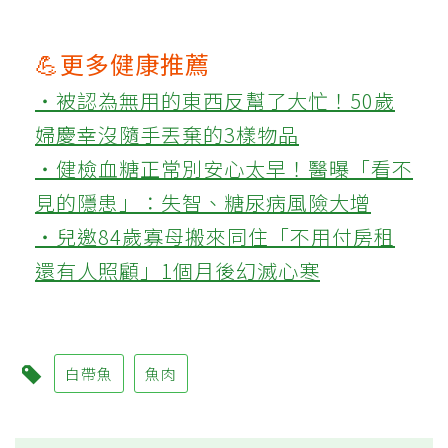
💪更多健康推薦
‧被認為無用的東西反幫了大忙！50歲
婦慶幸沒隨手丟棄的3樣物品
‧健檢血糖正常別安心太早！醫曝「看不
見的隱患」：失智、糖尿病風險大增
‧兒邀84歲寡母搬來同住「不用付房租
還有人照顧」1個月後幻滅心寒
白帶魚
魚肉