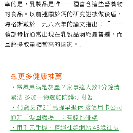
幸的是，乳製品是唯一一種富含這些營養物
的食品。以前述關於鈣的研究證據做後盾，
海格斯戴於一九八六年的論文指出：「……
髖部骨折通常出現在乳製品消耗最普遍，而
且鈣攝取量相當高的國家。」
💪更多健康推薦
‧電風扇滿是灰塵？家事達人教1分鐘清
潔法 多加一物還能防髒汙附著
‧45歲男存2千萬提早退休 接信用卡公司
通知「淚回職場」：有錢也碰壁
‧用千元手機、拒絕社群網站 48歲社長