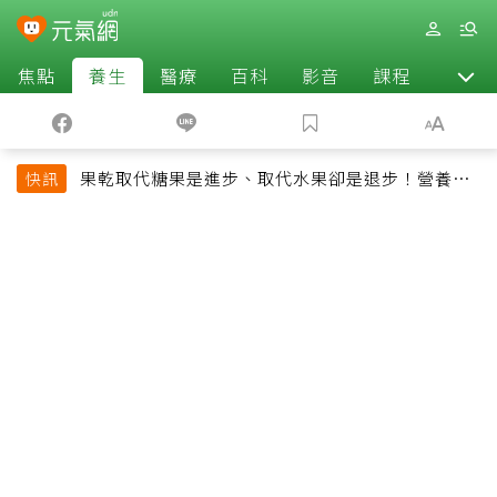
焦點
養生
醫療
百科
影音
課程
退休
果乾取代糖果是進步、取代水果卻是退步！營養師
快訊
揭果乾堅果常見健康陷阱