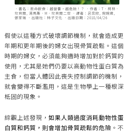
．書名：救命飲食：越營養，越危險！？ ．作者：T．柯林．
坎貝爾, 湯馬斯．M．坎貝爾二世 ．譯者：呂奕欣, 倪婉君,
張家瑞 ．出版社：柿子文化 ．出版日期：2018/04/26
假使以這種方式破壞調節機制，就會造成更
年期和更年期後的婦女出現骨質疏鬆。這個
時期的婦女，必須能夠適時增加對於鈣質的
使用，尤其是她們仍要以高動物性蛋白質為
主食，但當人體因此喪失控制調節的機制，
就會變得不斷濫用，這是生物學上一種根深
柢固的現象。
綜觀上述發現，
如果人類過度消耗動物性蛋
白質和鈣質，則會增加骨質疏鬆的危險
。不