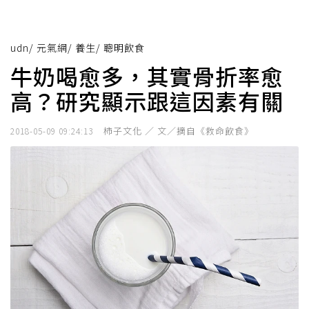
udn
/
元氣網
/
養生
/
聰明飲食
牛奶喝愈多，其實骨折率愈
高？研究顯示跟這因素有關
柿子文化 ／ 文／摘自《救命飲食》
2018-05-09 09:24:13