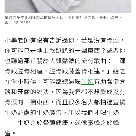
攝取最多牛乳和乳製品的國家人口，不但骨折率最高，骨骼也最差。
圖／ingimage
小學老師有沒有告訴過你，若是沒有骨頭，
你可能只是地上軟趴趴的一團東西？或者你
也聽過那首關於人類骷髏的流行歌曲：「踝
骨跟脛骨相連，脛骨跟膝蓋骨相連。」總之
在你小時候，可能都聽過喝
牛奶
有助強健骨
骼和牙齒的說法，因為我們都不想變成沒有
骨頭的一團東西，而且很多名人都拍過宣揚
牛奶益處的牛奶廣告，所以我們才喝牛奶
──牛奶之於骨頭健康，就像蜜蜂之於蜂
蜜。