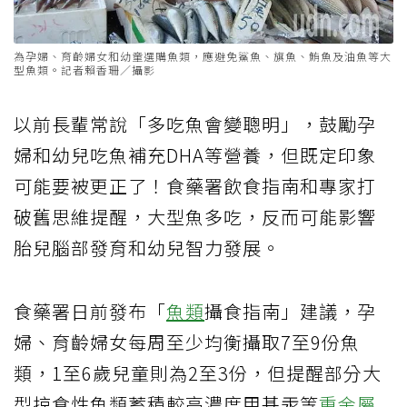
為孕婦、育齡婦女和幼童選購魚類，應避免鯊魚、旗魚、鮪魚及油魚等大
型魚類。記者賴香珊／攝影
以前長輩常說「多吃魚會變聰明」，鼓勵孕
婦和幼兒吃魚補充DHA等營養，但既定印象
可能要被更正了！食藥署飲食指南和專家打
破舊思維提醒，大型魚多吃，反而可能影響
胎兒腦部發育和幼兒智力發展。
食藥署日前發布「
魚類
攝食指南」建議，孕
婦、育齡婦女每周至少均衡攝取7至9份魚
類，1至6歲兒童則為2至3份，但提醒部分大
型掠食性魚類蓄積較高濃度甲基汞等
重金屬