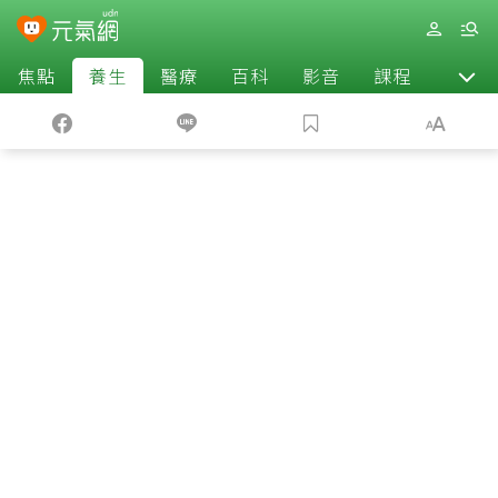
焦點
養生
醫療
百科
影音
課程
退休