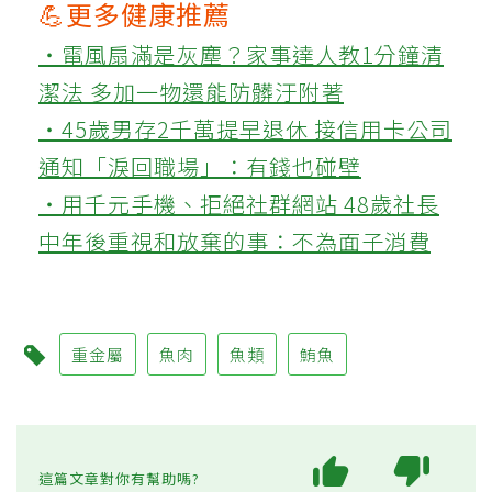
💪更多健康推薦
‧電風扇滿是灰塵？家事達人教1分鐘清
潔法 多加一物還能防髒汙附著
‧45歲男存2千萬提早退休 接信用卡公司
通知「淚回職場」：有錢也碰壁
‧用千元手機、拒絕社群網站 48歲社長
中年後重視和放棄的事：不為面子消費
重金屬
魚肉
魚類
鮪魚
這篇文章對你有幫助嗎?