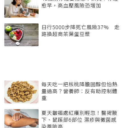
愈早，高血壓風險恐增加
日行5000步降死亡風險37% 走
路換超商茶葉蛋豆漿
每天吃一把核桃降膽固醇但怕熱
量過高？營養師：反有助控制體
重
夏天皺褶處紅癢別輕忽！醫揭腋
下、鼠蹊部6部位 濕疹與黴菌感
染風險高