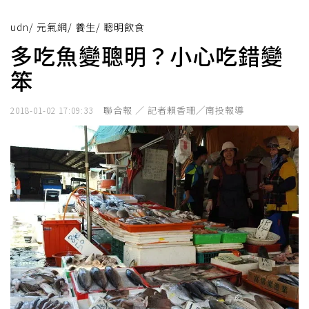
udn
/
元氣網
/
養生
/
聰明飲食
多吃魚變聰明？小心吃錯變
笨
聯合報 ／ 記者賴香珊╱南投報導
2018-01-02 17:09:33