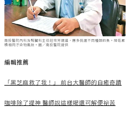
南投醫院內科及腎臟科主任莊宗芳建議，應多挑選不同種類的魚。降低累
積相同汙染物風險。圖／南投醫院提供
編輯推薦
「黑芝麻救了我！」 前台大醫師的自癒奇蹟
咖啡除了提神 醫師說這樣喝還可解便祕苦