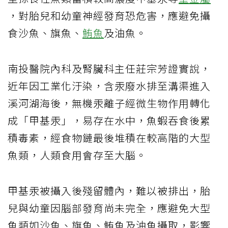
，對胎兒和幼童神經發育恐危害，應避免攝
食沙魚、旗魚、
鮪魚
及油魚。
南投醫院內科及腎臟科主任莊宗芳證實說，
近年因工業化汙染，含汞廢水排至溝渠進入
溪河湖海後，無機汞離子經微生物作用轉化
成「甲基汞」，易存在水中，魚蝦吞食後累
積毒素，經食物鏈最後堆積在較高階的大型
魚類，人類食用會存至大腦。
甲基汞被攝入後殘留體內，難以被排出，胎
兒與幼童因腦部發育尚未完全，應避免大型
魚類如沙魚、旗魚、鮪魚及油魚攝取，影響