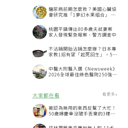
糖尿病前期怎麼救？美國心臟協
會研究推「1夢幻水果組合」 酪
梨加它改善血管功能
桃園平鎮傳出80多歲夫弒妻案
家人發現緊急報案、警方調查中
不沾鍋開始沾鍋怎麼辦？日本專
家教1招有望「起死回生」，5情
況該換新
中醫大附醫入選《Newsweek》
2026全球最佳綠色醫院250強
首屆評選即入榜 全台僅兩院獲
選 四葉績效指標居台灣最佳
看更多
大家都在看
被認為無用的東西反幫了大忙！
50歲婦慶幸沒隨手丟棄的3樣物
品