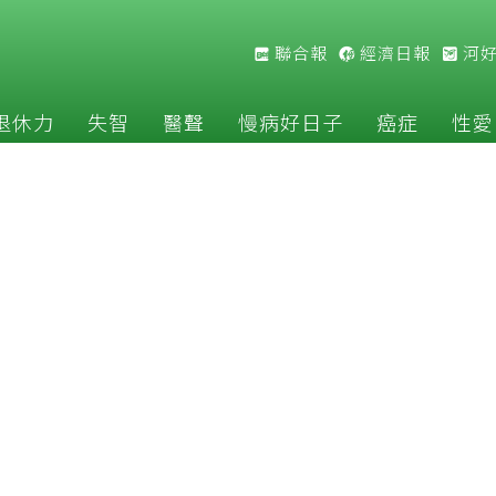
聯合報
經濟日報
河
退休力
失智
醫聲
慢病好日子
癌症
性愛