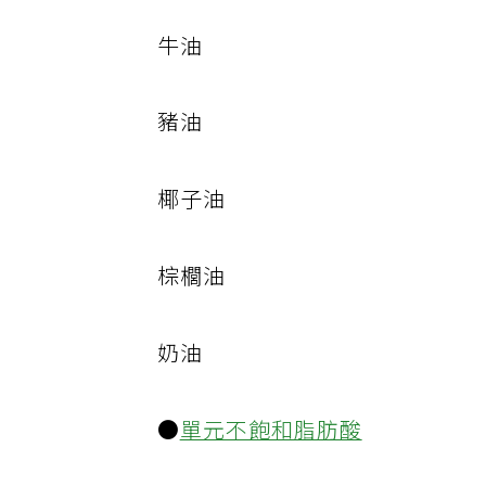
牛油
豬油
椰子油
棕櫚油
奶油
●
單元不飽和脂肪酸