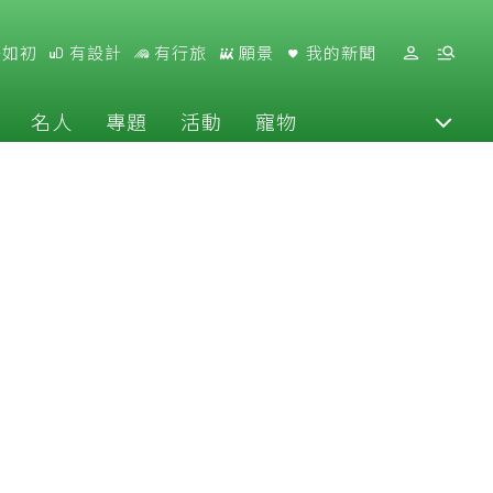
好如初
有設計
有行旅
願景
我的新聞
名人
專題
活動
寵物