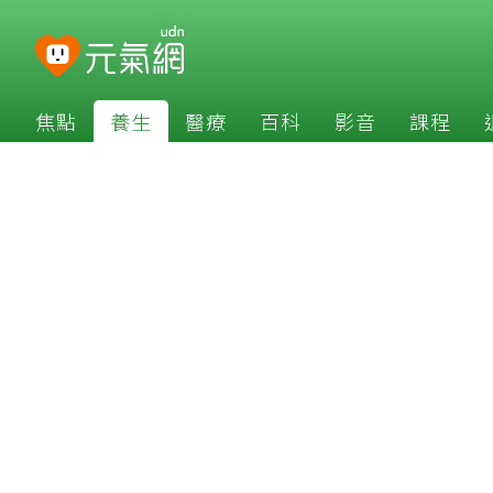
焦點
養生
醫療
百科
影音
課程