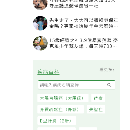
坪林獨居老翁離世無人知 13犬
守屋護遺體伴最後一程
先生走了，太太可以續領勞保年
金嗎？專家揭遺屬年金怎麼領，
看順位還要看資格
15歲經營之神3.9億暴富落幕 麥
克風少年蘇友謙：每天領700元
過日子
看更多
疾病百科
大腸直腸癌（大腸癌）
痔瘡
骨質疏鬆症（骨鬆）
失智症
B型肝炎（B肝）