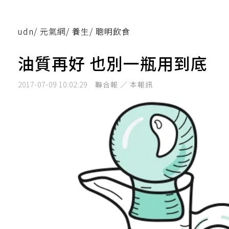
udn
/
元氣網
/
養生
/
聰明飲食
油質再好 也別一瓶用到底
2017-07-09 10:02:29
聯合報 ／ 本報訊