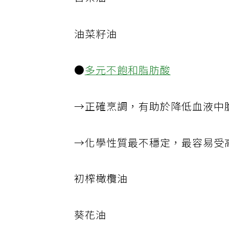
苦茶油
油菜籽油
●
多元不飽和脂肪酸
→正確烹調，有助於降低血液中
→化學性質最不穩定，最容易受
初榨橄欖油
葵花油