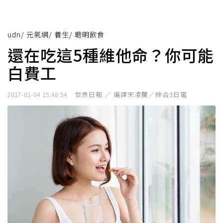
udn
/
元氣網
/
養生
/
聰明飲食
還在吃這5種維他命？你可能
白費工
世界日報 ／ 編譯宋凌蘭／綜合3日電
2017-01-04 15:40:54