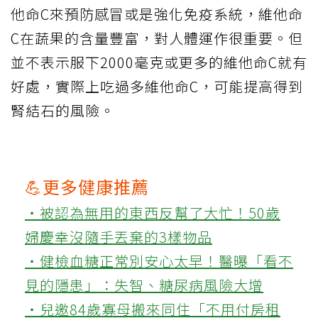
他命C來預防感冒或是強化免疫系統，維他命
C在蔬果的含量豐富，對人體運作很重要。但
並不表示服下2000毫克或更多的維他命C就有
好處，實際上吃過多維他命C，可能提高得到
腎結石的風險。
💪更多健康推薦
‧被認為無用的東西反幫了大忙！50歲
婦慶幸沒隨手丟棄的3樣物品
‧健檢血糖正常別安心太早！醫曝「看不
見的隱患」：失智、糖尿病風險大增
‧兒邀84歲寡母搬來同住「不用付房租