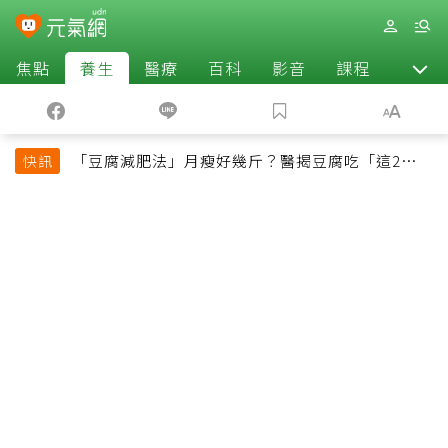
焦點
養生
醫療
百科
影音
課程
退休
「豆腐減肥法」月瘦好幾斤？醫揭豆腐吃「這2種最
快訊
好」，消脹氣有妙招