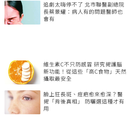
追劇太嗨停不了 北市聯醫副總院
長蔡景耀：病人有的問題醫師也
會有
維生素C不只防感冒 研究揭護腦
新功能！從這些「高C食物」天然
攝取最安全
臉上狂長斑、痘疤愈來愈深？醫
揭「背後真相」 防曬選這種才有
用