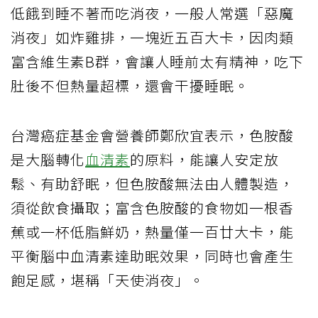
低餓到睡不著而吃消夜，一般人常選「惡魔
消夜」如炸雞排，一塊近五百大卡，因肉類
富含維生素B群，會讓人睡前太有精神，吃下
肚後不但熱量超標，還會干擾睡眠。
台灣癌症基金會營養師鄭欣宜表示，色胺酸
是大腦轉化
血清素
的原料，能讓人安定放
鬆、有助舒眠，但色胺酸無法由人體製造，
須從飲食攝取；富含色胺酸的食物如一根香
蕉或一杯低脂鮮奶，熱量僅一百廿大卡，能
平衡腦中血清素達助眠效果，同時也會產生
飽足感，堪稱「天使消夜」。