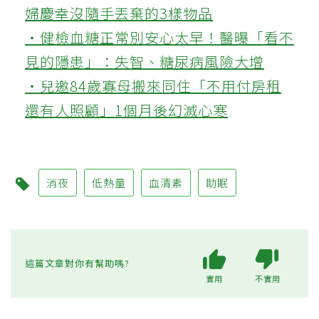
婦慶幸沒隨手丟棄的3樣物品
‧健檢血糖正常別安心太早！醫曝「看不
見的隱患」：失智、糖尿病風險大增
‧兒邀84歲寡母搬來同住「不用付房租
還有人照顧」1個月後幻滅心寒
消夜
低熱量
血清素
助眠
這篇文章對你有幫助嗎?
實用
不實用