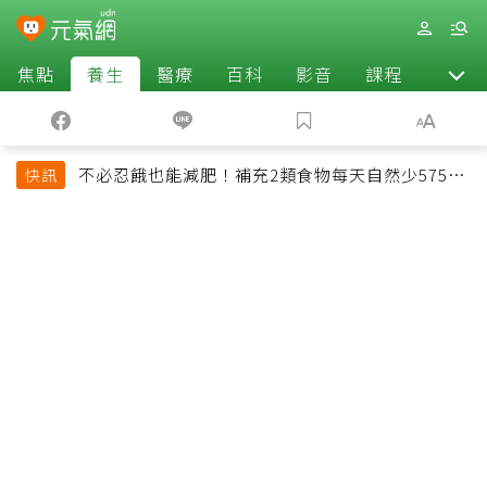
焦點
養生
醫療
百科
影音
課程
退休
不必忍餓也能減肥！補充2類食物每天自然少575大
快訊
卡「還能吃飽飽的」