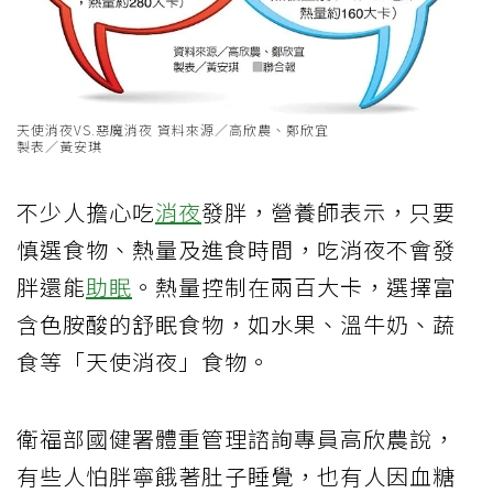
天使消夜VS.惡魔消夜 資料來源／高欣農、鄭欣宜
製表／黃安琪
不少人擔心吃
消夜
發胖，營養師表示，只要
慎選食物、熱量及進食時間，吃消夜不會發
胖還能
助眠
。熱量控制在兩百大卡，選擇富
含色胺酸的舒眠食物，如水果、溫牛奶、蔬
食等「天使消夜」食物。
衛福部國健署體重管理諮詢專員高欣農說，
有些人怕胖寧餓著肚子睡覺，也有人因血糖