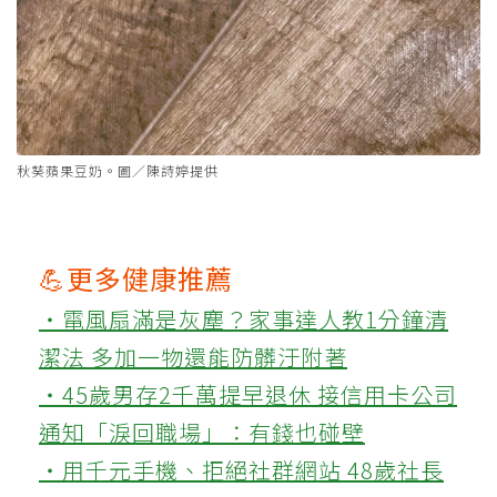
秋葵蘋果豆奶。圖／陳詩婷提供
💪更多健康推薦
‧電風扇滿是灰塵？家事達人教1分鐘清
潔法 多加一物還能防髒汙附著
‧45歲男存2千萬提早退休 接信用卡公司
通知「淚回職場」：有錢也碰壁
‧用千元手機、拒絕社群網站 48歲社長