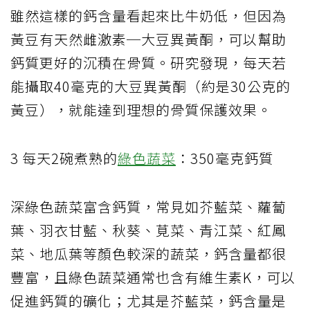
雖然這樣的鈣含量看起來比牛奶低，但因為
黃豆有天然雌激素─大豆異黃酮，可以幫助
鈣質更好的沉積在骨質。研究發現，每天若
能攝取40毫克的大豆異黃酮（約是30公克的
黃豆），就能達到理想的骨質保護效果。
3 每天2碗煮熟的
綠色蔬菜
：350毫克鈣質
深綠色蔬菜富含鈣質，常見如芥藍菜、蘿蔔
葉、羽衣甘藍、秋葵、莧菜、青江菜、紅鳳
菜、地瓜葉等顏色較深的蔬菜，鈣含量都很
豐富，且綠色蔬菜通常也含有維生素K，可以
促進鈣質的礦化；尤其是芥藍菜，鈣含量是