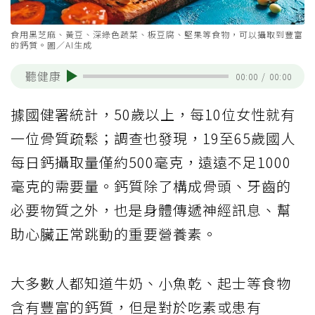
食用黑芝麻、黃豆、深綠色蔬菜、板豆腐、堅果等食物，可以攝取到豐富
的鈣質。圖／AI生成
聽健康
00:00
/
00:00
據國健署統計，50歲以上，每10位女性就有
一位骨質疏鬆；調查也發現，19至65歲國人
每日鈣攝取量僅約500毫克，遠遠不足1000
毫克的需要量。鈣質除了構成骨頭、牙齒的
必要物質之外，也是身體傳遞神經訊息、幫
助心臟正常跳動的重要營養素。
大多數人都知道牛奶、小魚乾、起士等食物
含有豐富的鈣質，但是對於吃素或患有