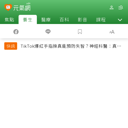
焦點
養生
醫療
百科
影音
課程
退休
TikTok爆紅手指操真能預防失智？神經科醫：真正
快訊
該做的是4件事