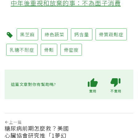
中年後重視和放棄的事：不為面子消費
黑芝麻
綠色蔬菜
鈣含量
骨質疏鬆症
乳糖不耐症
骨鬆
骨密度
這篇文章對你有幫助嗎?
實用
不實用
上一篇
糖尿病前期怎麼救？美國
心臟協會研究推「1夢幻