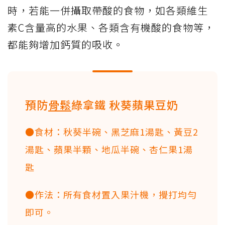
時，若能一併攝取帶酸的食物，如各類維生
素C含量高的水果、各類含有機酸的食物等，
都能夠增加鈣質的吸收。
預防
骨鬆
綠拿鐵 秋葵蘋果豆奶
●食材：秋葵半碗、黑芝麻1湯匙、黃豆2
湯匙、蘋果半顆、地瓜半碗、杏仁果1湯
匙
●作法：所有食材置入果汁機，攪打均勻
即可。