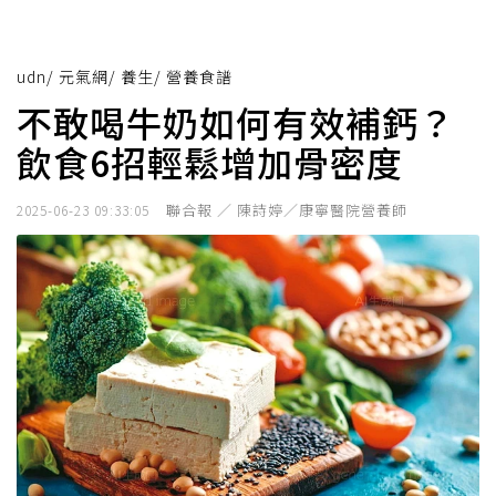
udn
/
元氣網
/
養生
/
營養食譜
不敢喝牛奶如何有效補鈣？
飲食6招輕鬆增加骨密度
聯合報 ／ 陳詩婷／康寧醫院營養師
2025-06-23 09:33:05