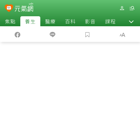
焦點
養生
醫療
百科
影音
課程
退休