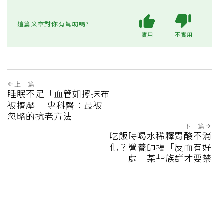
這篇文章對你有幫助嗎?
實用
不實用
上一篇
睡眠不足「血管如擰抹布
被擠壓」 專科醫：最被
忽略的抗老方法
下一篇
吃飯時喝水稀釋胃酸不消
化？營養師揭「反而有好
處」某些族群才要禁