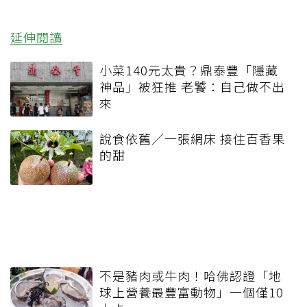
延伸閱讀
小菜140元太貴？鼎泰豐「隱藏
神品」被狂推 老饕：自己做不出
來
說食依舊／一張網床 接住百香果
的甜
不是豬肉或牛肉！哈佛認證「地
球上營養最豐富動物」一個僅10