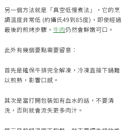
另一個方法就是「真空低慢煮法」，它的烹
調溫度非常低 (約攝氏49到85度)，即使經過
最後的煎烤步驟，
牛肉
仍然會鮮嫩可口。
此外有幾個要點需要留意︰
首先是確保牛排完全解凍，冷凍直接下鍋難
以煎熟，影響口感。
其次是當打開包裝如有血水的話，不要清
洗，否則就會流失更多肉汁。