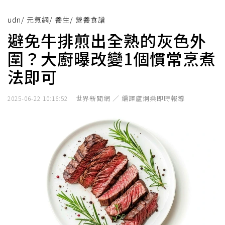
udn
/
元氣網
/
養生
/
營養食譜
避免牛排煎出全熟的灰色外
圍？大廚曝改變1個慣常烹煮
法即可
世界新聞網 ／ 編譯盧炯燊即時報導
2025-06-22 10:16:52