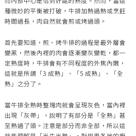
而內部中心是恰到好處的熟度。然而，當這
種微妙的平衡被打破，牛排加熱過熱或烹飪
時間過長，肉自然就會煎或烤過頭。
首先要知道，煎、烤牛排的過程是最外層會
變黑，然後內裡的肉會逐漸變灰變乾，都一
定熟度時，牛排會有不同程度的外焦內嫩，
這就是所謂「3 成熟」、「5 成熟」、「全
熟」之分了。
當牛排全熟時整塊肉就會呈現灰色，當內裡
出現「灰帶」，說明了有部分是「全熟」甚
至熟過了頭。注意是部分而非全部，所以這
就能理解是「半生半熟」，對世界各地的廚