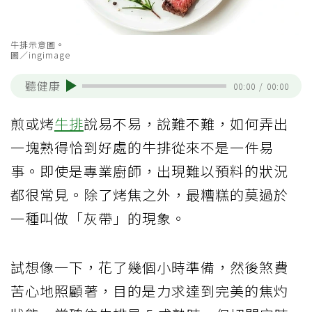
牛排示意圖。
圖／ingimage
聽健康
00:00
/
00:00
煎或烤
牛排
說易不易，說難不難，如何弄出
一塊熟得恰到好處的牛排從來不是一件易
事。即使是專業廚師，出現難以預料的狀況
都很常見。除了烤焦之外，最糟糕的莫過於
一種叫做「灰帶」的現象。
試想像一下，花了幾個小時準備，然後煞費
苦心地照顧著，目的是力求達到完美的焦灼