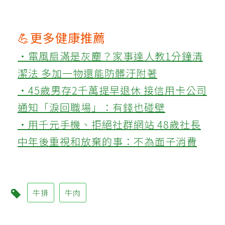
💪更多健康推薦
‧電風扇滿是灰塵？家事達人教1分鐘清
潔法 多加一物還能防髒汙附著
‧45歲男存2千萬提早退休 接信用卡公司
通知「淚回職場」：有錢也碰壁
‧用千元手機、拒絕社群網站 48歲社長
中年後重視和放棄的事：不為面子消費
牛排
牛肉