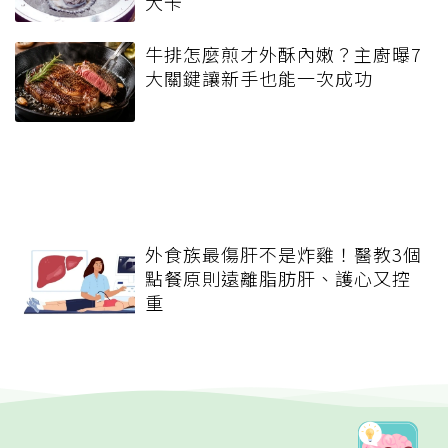
大卡
牛排怎麼煎才外酥內嫩？主廚曝7
大關鍵讓新手也能一次成功
外食族最傷肝不是炸雞！醫教3個
點餐原則遠離脂肪肝、護心又控
重