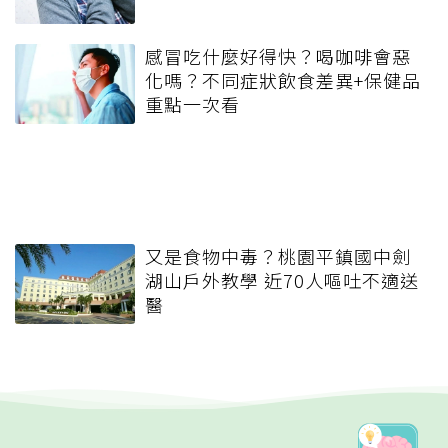
感冒吃什麼好得快？喝咖啡會惡
化嗎？不同症狀飲食差異+保健品
重點一次看
又是食物中毒？桃園平鎮國中劍
湖山戶外教學 近70人嘔吐不適送
醫