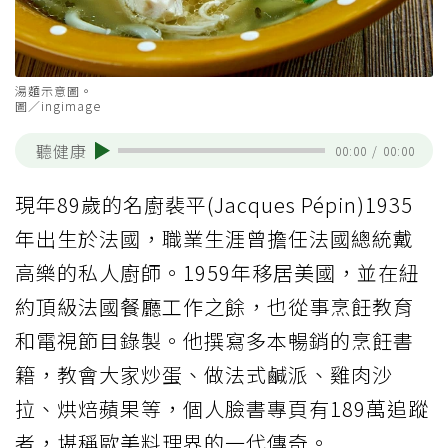
湯麵示意圖。
圖／ingimage
聽健康
00:00
/
00:00
現年89歲的名廚裴平(Jacques Pépin)1935
年出生於法國，職業生涯曾擔任法國總統戴
高樂的私人廚師。1959年移居美國，並在紐
約頂級法國餐廳工作之餘，也從事烹飪教育
和電視節目錄製。他撰寫多本暢銷的烹飪書
籍，教會大家炒蛋、做法式鹹派、雞肉沙
拉、烘焙蘋果等，個人臉書專頁有189萬追蹤
者，堪稱歐美料理界的一代傳奇。