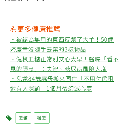
💪更多健康推薦
‧被認為無用的東西反幫了大忙！50歲
婦慶幸沒隨手丟棄的3樣物品
‧健檢血糖正常別安心太早！醫曝「看不
見的隱患」：失智、糖尿病風險大增
‧兒邀84歲寡母搬來同住「不用付房租
還有人照顧」1個月後幻滅心寒
湯麵
雞湯