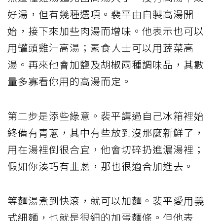
好湯，但有幾種選項。裴平由自製高湯開
始，接下來加些肉湯而增味。他表示也可以
用罐頭雞汁高湯；素食人士可以用蔬菜高
湯。再來他會加鹽及胡椒兩種調味品，其數
量多寡看你用的高湯而定。
第二步是添些綠意。裴平講過自己冰箱裡始
終備有青蔥，其中有些放到沒那麼新鮮了，
用在湯裡倒很合宜，他會切碎扔進濃湯裡；
假如你湊巧有韭蔥，那也很適合加進去。
等麵湯煮到快滾，就可以加麵。裴平愛用義
式細麵，也就是很細的加蛋麵條。但他表