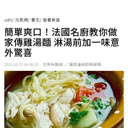
udn
/
元氣網
/
養生
/
營養食譜
簡單爽口！法國名廚教你做
家傳雞湯麵 淋湯前加一味意
外驚喜
世界新聞網 ／ 編譯潘勛即時報導
2025-02-13 09:48:25