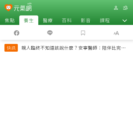
焦點
養生
醫療
百科
影音
課程
退休
親人臨終不知道該說什麼？安寧醫師：陪伴比完美
快訊
告別更重要，4句話值得及早說出口