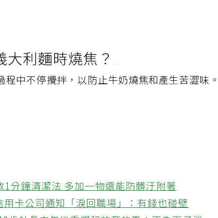
義大利麵時燒焦？
過程中不停攪拌，以防止牛奶燒焦和產生苦澀味
教1分鐘清潔法 多加一物還能防髒汙附著
接信用卡公司通知「淚回職場」：有錢也碰壁