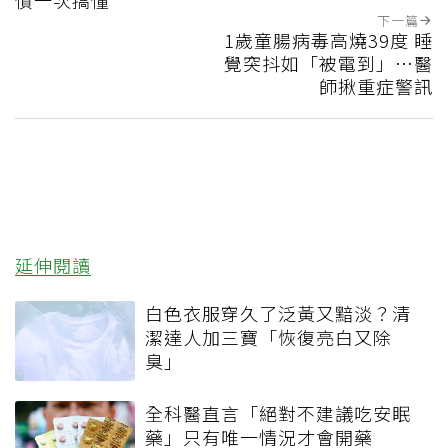
下一篇
1歲童腸病毒高燒39度 睡
覺突抖如「被電到」…醫
師揪重症警訊
延伸閱讀
白色衣服穿久了泛黃又黯淡？清
潔達人加三寶「恢復亮白又除
臭」
全科醫直言「絕對不建議吃安眠
藥」只有唯一情況才會開藥