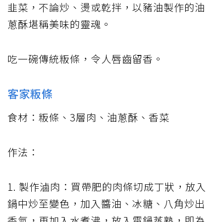
韭菜，不論炒、燙或乾拌，以豬油製作的油
蔥酥堪稱美味的靈魂。
吃一碗傳統粄條，令人唇齒留香。
客家粄條
食材：粄條、3層肉、油蔥酥、香菜
作法：
1. 製作滷肉：買帶肥的肉條切成丁狀，放入
鍋中炒至變色，加入醬油、冰糖、八角炒出
香氣，再加入水煮沸，放入電鍋蒸熟，即為