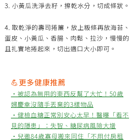
3. 小黃瓜洗淨去籽，擦乾水分，切成條狀。
4. 取乾淨的壽司捲簾，放上粄條再放海苔、
蛋皮、小黃瓜、香腸、肉鬆、拉沙，慢慢的
且扎實地捲起來，切出適口大小即可。
💪更多健康推薦
‧被認為無用的東西反幫了大忙！50歲
婦慶幸沒隨手丟棄的3樣物品
‧健檢血糖正常別安心太早！醫曝「看不
見的隱患」：失智、糖尿病風險大增
‧兒邀84歲寡母搬來同住「不用付房租