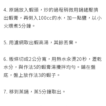
4. 原鍋放入蝦頭，炒的過程稍微用鍋鏟壓擠
出蝦膏，再倒入100cc的水，加一點鹽，以小
火煨煮5分鐘。
5. 用濾網取出蝦高湯，其餘丟棄。
6. 粄條切成2公分寬，用熱水汆燙20秒，瀝乾
水分，與作法5的蝦膏湯攪拌均勻。鋪在盤
底，盤上放作法3的蝦子。
7. 移到蒸鍋，蒸5分鐘取出。