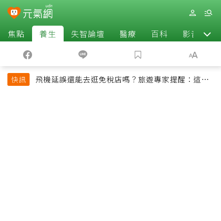
焦點
養生
失智論壇
醫療
百科
影音
飛機延誤還能去逛免稅店嗎？旅遊專家提醒：這個
快訊
時間最好別離開登機門