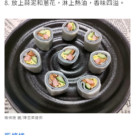
8. 放上蒜泥和蔥花，淋上熱油，香味四溢。
粄條捲 圖/陳芸英提供