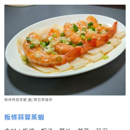
粄條蒜蓉蒸蝦 圖/陳芸英提供
粄條蒜蓉蒸蝦