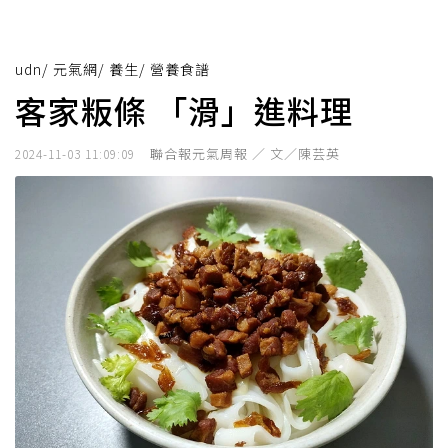
udn
/
元氣網
/
養生
/
營養食譜
客家粄條 「滑」進料理
聯合報元氣周報 ／ 文／陳芸英
2024-11-03 11:09:09