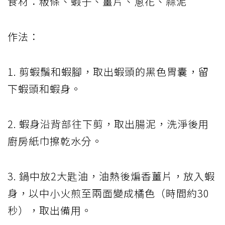
食材：粄條、蝦子、薑片、蔥花、蒜泥
作法：
1. 剪蝦鬚和蝦腳，取出蝦頭的黑色胃囊，留
下蝦頭和蝦身。
2. 蝦身沿背部往下剪，取出腸泥，洗淨後用
廚房紙巾擦乾水分。
3. 鍋中放2大匙油，油熱後煸香薑片，放入蝦
身，以中小火煎至兩面變成橘色（時間約30
秒），取出備用。