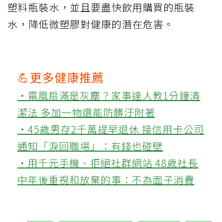
塑料瓶裝水，並且要盡快飲用購買的瓶裝
水，降低微塑膠對健康的潛在危害。
💪更多健康推薦
‧電風扇滿是灰塵？家事達人教1分鐘清
潔法 多加一物還能防髒汙附著
‧45歲男存2千萬提早退休 接信用卡公司
通知「淚回職場」：有錢也碰壁
‧用千元手機、拒絕社群網站 48歲社長
中年後重視和放棄的事：不為面子消費