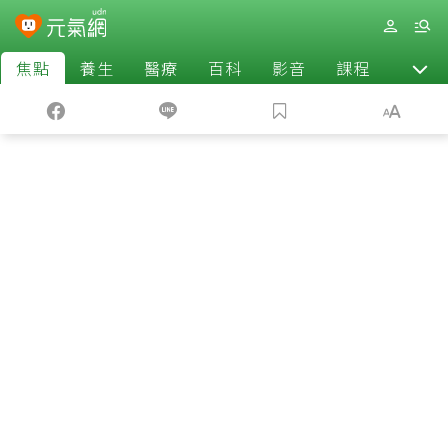
焦點
養生
醫療
百科
影音
課程
退休