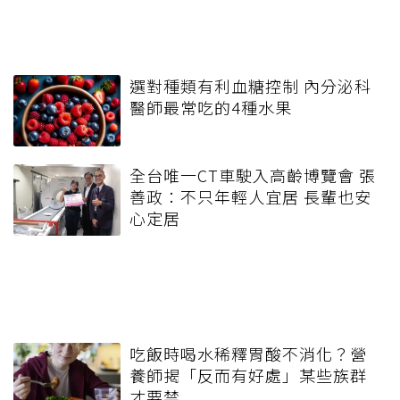
選對種類有利血糖控制 內分泌科
醫師最常吃的4種水果
全台唯一CT車駛入高齡博覽會 張
善政：不只年輕人宜居 長輩也安
心定居
吃飯時喝水稀釋胃酸不消化？營
養師揭「反而有好處」某些族群
才要禁