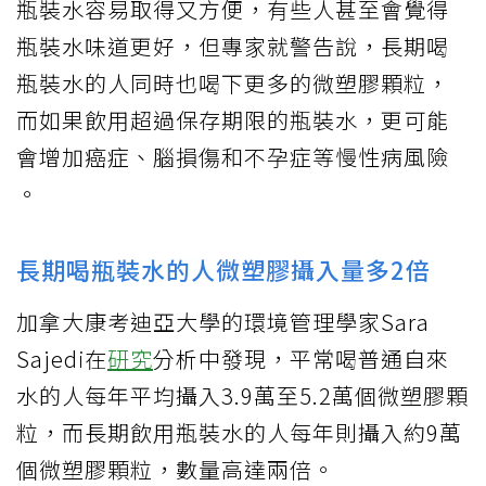
瓶裝水容易取得又方便，有些人甚至會覺得
瓶裝水味道更好，但專家就警告說，長期喝
瓶裝水的人同時也喝下更多的微
塑膠
顆粒，
而如果飲用超過保存期限的瓶裝水，更可能
會增加
癌症
、腦損傷和不孕症等慢性病
風險
。
長期喝瓶裝水的人微塑膠攝入量多2倍
加拿大康考迪亞大學的環境管理學家Sara
Sajedi在
研究
分析中發現，平常喝普通自來
水的人每年平均攝入3.9萬至5.2萬個微塑膠顆
粒，而長期飲用瓶裝水的人每年則攝入約9萬
個微塑膠顆粒，數量高達兩倍。