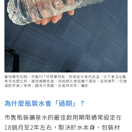
毒物專家說明，市售PET材質寶特瓶，即使放在車內高溫，也不會溶出戴
奧辛或塑化劑，導致健康危害，但因其化學結構不穩定，容易變形，仍建
議民眾減少使用；圖為示意圖。記者林琮恩／攝影
為什麼瓶裝水會「過期」？
市售瓶裝礦泉水的最佳飲用期限通常設定在
18個月至2年左右，取決於水本身、包裝材