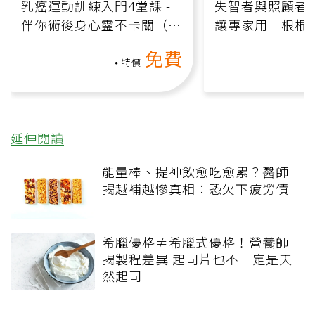
乳癌運動訓練入門4堂課 -
失智者與照顧者
伴你術後身心靈不卡關（線
讓專家用一根棍
上影音課）
何逆轉退化大腦
免費
課）
特價
延伸閱讀
能量棒、提神飲愈吃愈累？醫師
揭越補越慘真相：恐欠下疲勞債
希臘優格≠希臘式優格！營養師
揭製程差異 起司片也不一定是天
然起司