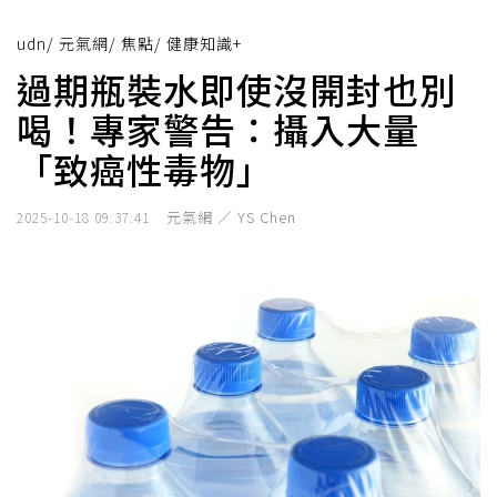
udn
/
元氣網
/
焦點
/
健康知識+
過期瓶裝水即使沒開封也別
喝！專家警告：攝入大量
「致癌性毒物」
元氣網 ／ YS Chen
2025-10-18 09:37:41