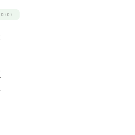
/
00:00
數
親
幫
多