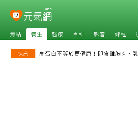
焦點
養生
醫療
百科
影音
課程
高蛋白不等於更健康！即食雞胸肉、乳
快訊