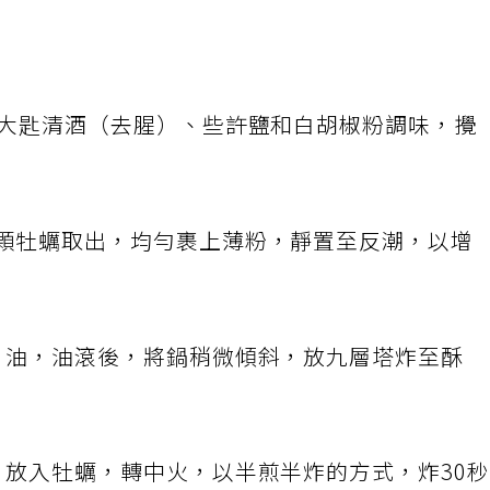
入1大匙清酒（去腥）、些許鹽和白胡椒粉調味，攪
顆顆牡蠣取出，均勻裹上薄粉，靜置至反潮，以增
用）油，油滾後，將鍋稍微傾斜，放九層塔炸至酥
油，放入牡蠣，轉中火，以半煎半炸的方式，炸30