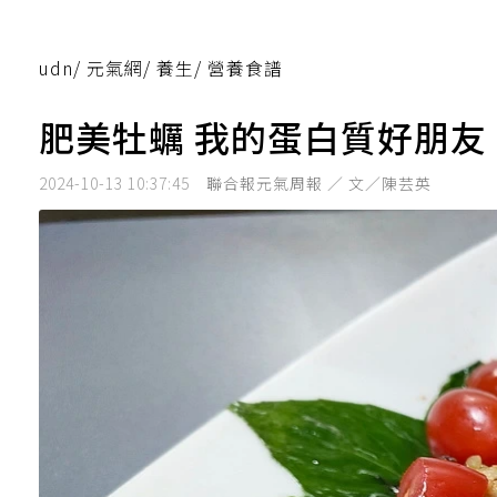
udn
/
元氣網
/
養生
/
營養食譜
肥美牡蠣 我的蛋白質好朋友
2024-10-13 10:37:45
聯合報元氣周報 ／ 文／陳芸英