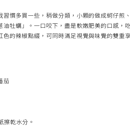
我習慣多買一些，稍做分類，小顆的做成蚵仔煎
蔥油牡蠣」。一口咬下，盡是軟嫩肥美的口感，
紅色的辣椒點綴，可同時滿足視覺與味覺的雙重
番茄
巾紙擦乾水分。