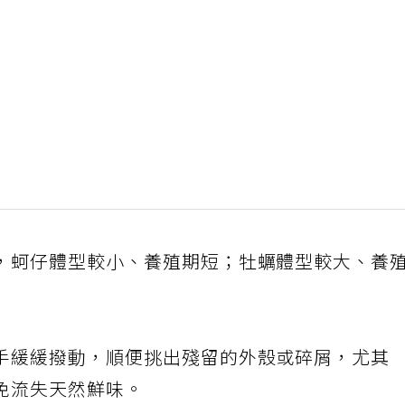
，蚵仔體型較小、養殖期短；牡蠣體型較大、養
手緩緩撥動，順便挑出殘留的外殼或碎屑，尤其
免流失天然鮮味。