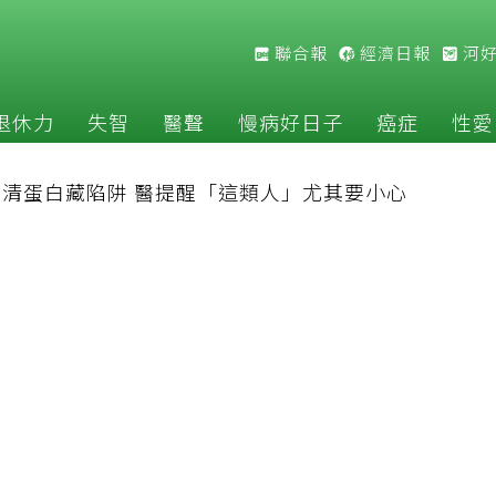
聯合報
經濟日報
河
退休力
失智
醫聲
慢病好日子
癌症
性愛
清蛋白藏陷阱 醫提醒「這類人」尤其要小心