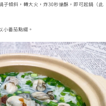
鍋子傾斜，轉大火，炸30秒搶酥，即可起鍋（此
再以小番茄點綴。