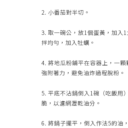
2. 小番茄對半切。
3. 取一碗公，放1個蛋黃，加
拌均勻，加入牡蠣。
4. 將地瓜粉鋪平在容器上，一
強附著力，避免油炸過程脫粉。
5. 平底不沾鍋倒入1碗（吃飯
脆，以濾網瀝乾油分。
6. 將鍋子擺平，倒入作法5的