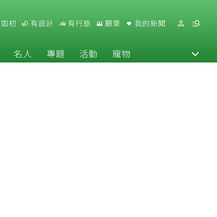
好如初
有設計
有行旅
願景
我的新聞
名人
專題
活動
寵物