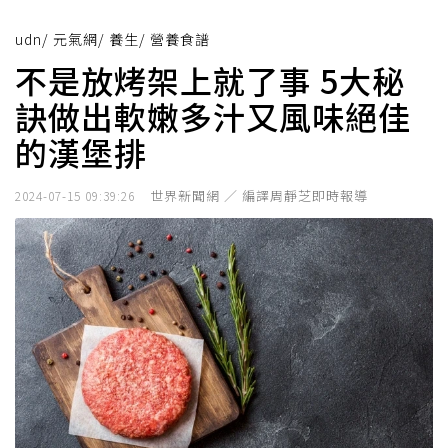
udn
/
元氣網
/
養生
/
營養食譜
不是放烤架上就了事 5大秘
訣做出軟嫩多汁又風味絕佳
的漢堡排
世界新聞網 ／ 編譯周靜芝即時報導
2024-07-15 09:39:26