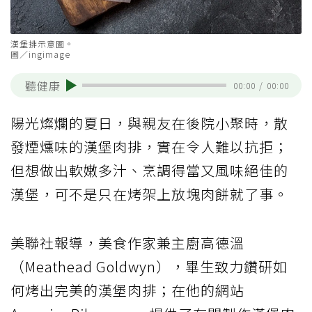
漢堡排示意圖。
圖／ingimage
聽健康
00:00
/
00:00
陽光燦爛的夏日，與親友在後院小聚時，散
發煙燻味的漢堡肉排，實在令人難以抗拒；
但想做出軟嫩多汁、烹調得當又風味絕佳的
漢堡，可不是只在烤架上放塊肉餅就了事。
美聯社報導，美食作家兼主廚高德溫
（Meathead Goldwyn），畢生致力鑽研如
何烤出完美的漢堡肉排；在他的網站