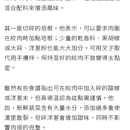
混合配料來增添風味。
其一是切碎的培根。他表示，可以要求肉販
在絞肉時加點培根；少量的乾香料、黑胡椒
或大蒜、洋蔥粉也能大大加分。可用叉子取
代用手攪拌，保持混好的絞肉不致變得太黏
密。
雖然有些食譜指出可在絞肉中加入碎的甜椒
或洋蔥末，但高德溫認為這點需謹慎。他
說，新鮮蔬菜含有大量水分，添加過多會使
漢堡散裂，但碎洋蔥會增加甜味，同時不影
響肉排的完整。