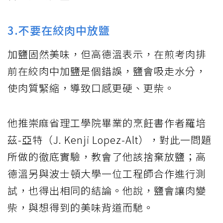
3.不要在絞肉中放鹽
加鹽固然美味，但高德溫表示，在煎考肉排
前在絞肉中加鹽是個錯誤，鹽會吸走水分，
使肉質緊縮，導致口感更硬、更柴。
他推崇麻省理工學院畢業的烹飪書作者羅培
茲-亞特（J. Kenji Lopez-Alt），對此一問題
所做的徹底實驗，教會了他該捨棄放鹽；高
德溫另與波士頓大學一位工程師合作進行測
試，也得出相同的結論。他說，鹽會讓肉變
柴，與想得到的美味背道而馳。