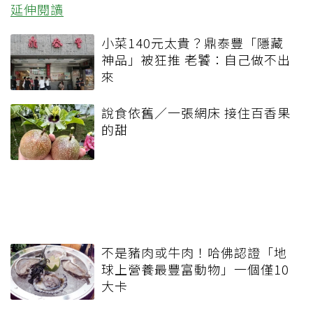
延伸閱讀
小菜140元太貴？鼎泰豐「隱藏
神品」被狂推 老饕：自己做不出
來
說食依舊／一張網床 接住百香果
的甜
不是豬肉或牛肉！哈佛認證「地
球上營養最豐富動物」一個僅10
大卡