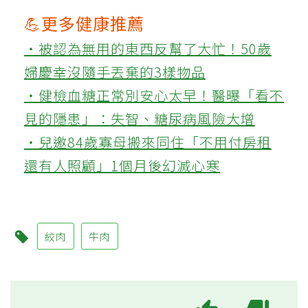
💪更多健康推薦
‧被認為無用的東西反幫了大忙！50歲
婦慶幸沒隨手丟棄的3樣物品
‧健檢血糖正常別安心太早！醫曝「看不
見的隱患」：失智、糖尿病風險大增
‧兒邀84歲寡母搬來同住「不用付房租
還有人照顧」1個月後幻滅心寒
絞肉
牛肉