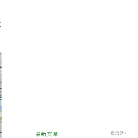
地
範
看更多
最新文章