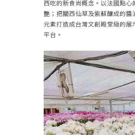
西吃的新食尚概念。以法國點心
艷；把關西仙草及紫蘇釀成的醬油
元素打造成台灣文創殿堂級的展
平台。