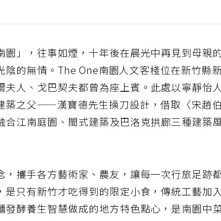
南園」，往事如煙，十年後在晨光中再見到母親
陰的無情。The One南園人文客棧位在新竹縣
爾夫人、戈巴契夫都曾為座上賓。此處以寧靜怡
建築之父——漢寶德先生操刀設計，借取〈宋趙
融合江南庭園、閩式建築及巴洛克拱廊三種建築
念，攜手各方藝術家、農友，讓每一次行旅足跡
，是只有新竹才吃得到的限定小食，傳統工藝加
麵發酵養生智慧做成的地方特色點心，是南園中