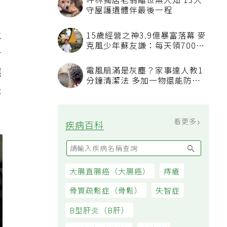
坪林獨居老翁離世無人知 13犬
守屋護遺體伴最後一程
專
15歲經營之神3.9億暴富落幕 麥
克風少年蘇友謙：每天領700元
會
過日子
電風扇滿是灰塵？家事達人教1
選
分鐘清潔法 多加一物還能防髒
坐
汙附著
看更多
疾病百科
大腸直腸癌（大腸癌）
痔瘡
骨質疏鬆症（骨鬆）
失智症
B型肝炎（B肝）