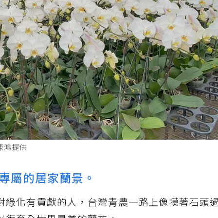
陳鴻提供
專屬的居家蘭景。
對綠化有貢獻的人，台灣青農一路上像摸著石頭