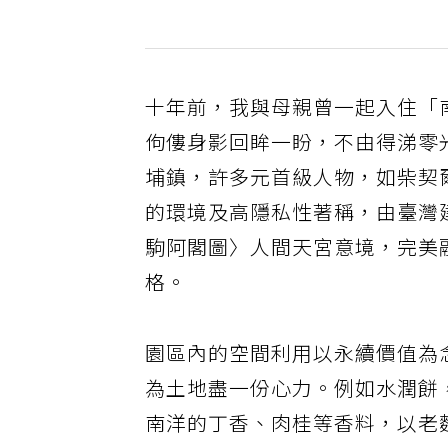
十年前，我與母親曾一起入住「
佝僂身影回眸一盼，不由得涕零光
埔鎮，許多元首級人物，如柴契
的環境及高隱私性著稱，由臺灣
駒阿閣圖〉人間天宮意境，完美
格。
園區內的空間利用以永續價值為
為土地盡一份心力。例如水潤餅
南洋的丁香、肉桂等香料，以老