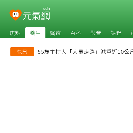
焦點
養生
醫療
百科
影音
課程
55歲主持人「大量走路」減重近10公
快訊