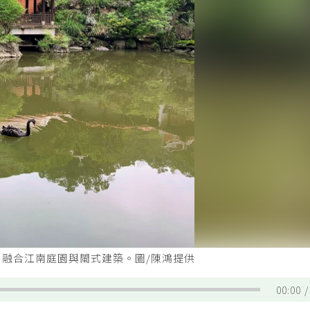
計，融合江南庭園與閩式建築。圖/陳鴻提供
00:00