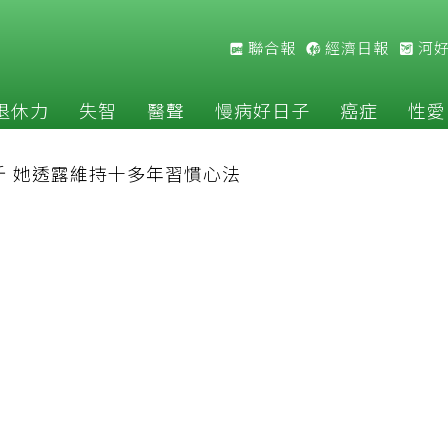
聯合報
經濟日報
河
退休力
失智
醫聲
慢病好日子
癌症
性愛
斤 她透露維持十多年習慣心法