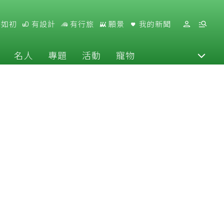
好如初
有設計
有行旅
願景
我的新聞
名人
專題
活動
寵物