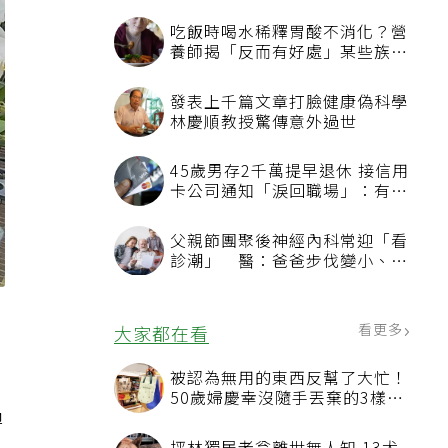
吃飯時喝水稀釋胃酸不消化？營
養師揭「反而有好處」某些族群
才要禁
發表上千篇文章打臉健康偽科學
林慶順教授驚傳意外過世
45歲男存2千萬提早退休 接信用
卡公司通知「淚回職場」：有錢
也碰壁
父親節團聚後神經內科常迎「看
診潮」 醫：爸爸步伐變小、站
不起來別只當老化
看更多
大家都在看
被認為無用的東西反幫了大忙！
50歲婦慶幸沒隨手丟棄的3樣物
過
品