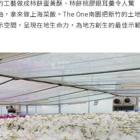
的工藝做成柿餅蛋黃酥、柿餅桃膠銀耳羹令人驚
，拿來做上海菜飯。The One南園把新竹的土
示空間，呈現在地生命力，為地方創生的最佳示