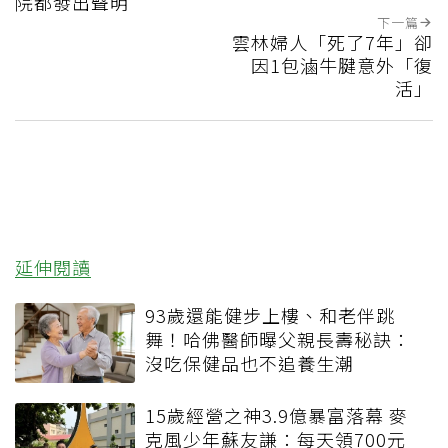
院都發出聲明
下一篇
雲林婦人「死了7年」卻
因1包滷牛腱意外「復
活」
延伸閱讀
93歲還能健步上樓、和老伴跳
舞！哈佛醫師曝父親長壽秘訣：
沒吃保健品也不追養生潮
15歲經營之神3.9億暴富落幕 麥
克風少年蘇友謙：每天領700元