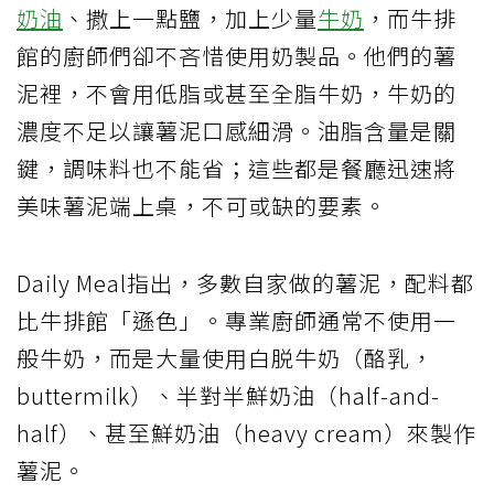
奶油
、撒上一點鹽，加上少量
牛奶
，而牛排
館的廚師們卻不吝惜使用奶製品。他們的薯
泥裡，不會用低脂或甚至全脂牛奶，牛奶的
濃度不足以讓薯泥口感細滑。油脂含量是關
鍵，調味料也不能省；這些都是餐廳迅速將
美味薯泥端上桌，不可或缺的要素。
Daily Meal指出，多數自家做的薯泥，配料都
比牛排館「遜色」。專業廚師通常不使用一
般牛奶，而是大量使用白脱牛奶（酪乳，
buttermilk）、半對半鮮奶油（half-and-
half）、甚至鮮奶油（heavy cream）來製作
薯泥。