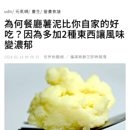
udn
/
元氣網
/
養生
/
營養食譜
為何餐廳薯泥比你自家的好
吃？因為多加2種東西讓風味
變濃郁
世界新聞網 ／ 編譯周靜芝即時報導
2024-01-14 09:56:33