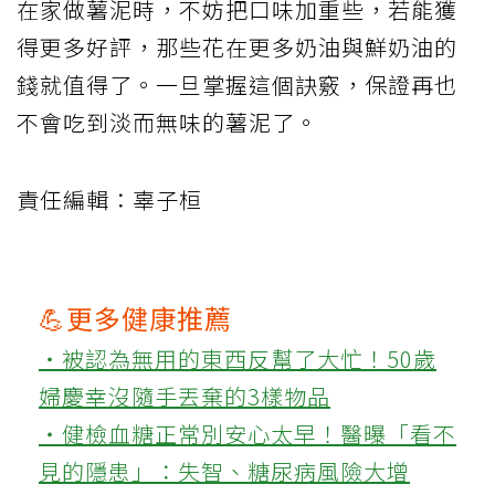
在家做薯泥時，不妨把口味加重些，若能獲
得更多好評，那些花在更多奶油與鮮奶油的
錢就值得了。一旦掌握這個訣竅，保證再也
不會吃到淡而無味的薯泥了。
責任編輯：辜子桓
💪更多健康推薦
‧被認為無用的東西反幫了大忙！50歲
婦慶幸沒隨手丟棄的3樣物品
‧健檢血糖正常別安心太早！醫曝「看不
見的隱患」：失智、糖尿病風險大增