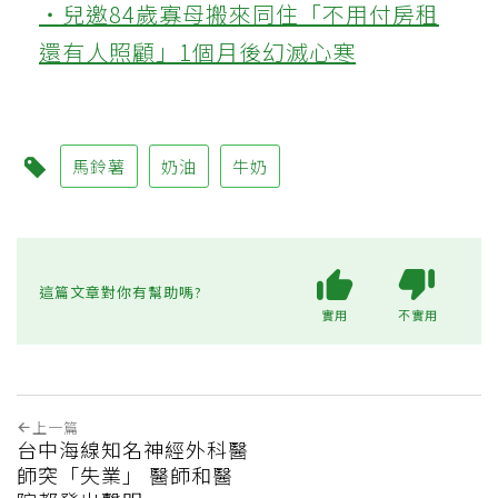
‧兒邀84歲寡母搬來同住「不用付房租
還有人照顧」1個月後幻滅心寒
馬鈴薯
奶油
牛奶
這篇文章對你有幫助嗎?
實用
不實用
上一篇
台中海線知名神經外科醫
師突「失業」 醫師和醫