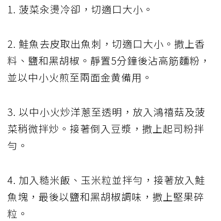
1. 菠菜汆燙冷卻，切適口大小。
2. 鮭魚去皮取出魚刺，切適口大小。撒上香
料、鹽和黑胡椒。靜置5分鐘後沾高筋麵粉，
並以中小火煎至兩面金黄備用。
3. 以中小火炒洋蔥至透明，放入鴻禧菇及菠
菜稍微拌炒。接著倒入豆漿，撒上起司粉拌
勻。
4. 加入糙米飯、玉米粒並拌勻，接著放入鮭
魚塊，最後以鹽和黑胡椒調味，撒上堅果碎
粒。