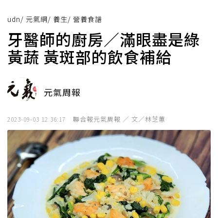
udn
/
元氣網
/
養生
/
營養食譜
牙醫師的廚房／滿眼盡是綠
黃蔬 黃斑部的飲食補給
元氣周報
聯合報元氣周報 ／ 文／林芝蕙
2023-09-03 12:36:17