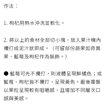
作法：
1. 枸杞用熱水沖洗並軟化。
2. 將以上的食材全部切小塊，放入果汁機內
攪打成泥汁狀即成。（可留部份蔬果如奇異
果、藍莓及枸杞作為裝飾。）
● 藍莓可先不攪打，則液體呈現鮮橘色；或
藍莓、枸杞皆不攪打，呈現黃色。最後擺盤
以果粒呈現較有咀嚼感，且增加不同層次口
感與美感。