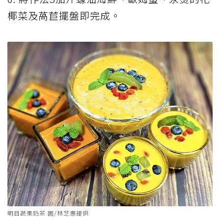
椰菜及萵苣擺盤即完成。
明目蔬果奶茶 圖/林芝惠提供