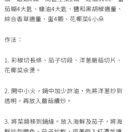
茄糊4大匙、蠔油4大匙、鹽和黑胡椒適量、
綜合香草適量、蛋4顆、花椰菜6小朵
作法：
1. 彩椒切長條、茄子切段、洋蔥磨菇切片、
花椰菜氽燙。
2. 開中小火，鍋中加少許油，先將洋蔥炒到
透明，再放入蘑菇續炒。
3. 將菜類移到鍋緣。放入海鮮及茄子，將海
鮮炒到變色、茄子炒軟，接著倒入紅酒並讓