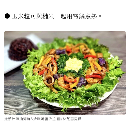
● 玉米粒可與糙米一起用電鍋煮熟。
燉茄汁蠔油海鮮&炒歐姆蛋沙拉 圖/林芝惠提供