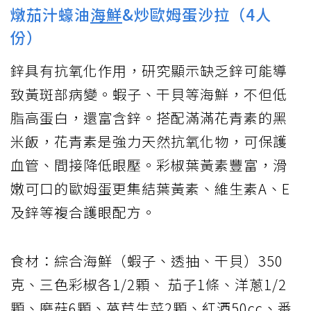
燉茄汁蠔油
海鮮
&炒歐姆蛋沙拉（4人
份）
鋅具有抗氧化作用，研究顯示缺乏鋅可能導
致黃斑部病變。蝦子、干貝等海鮮，不但低
脂高蛋白，還富含鋅。搭配滿滿花青素的黑
米飯，花青素是強力天然抗氧化物，可保護
血管、間接降低眼壓。彩椒葉黃素豐富，滑
嫩可口的歐姆蛋更集結葉黃素、維生素A、E
及鋅等複合護眼配方。
食材：綜合海鮮（蝦子、透抽、干貝）350
克、三色彩椒各1/2顆、 茄子1條、洋蔥1/2
顆、磨菇6顆、萵苣生菜2顆、紅酒50cc、番