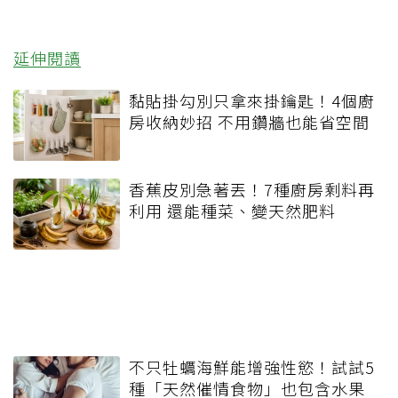
延伸閱讀
黏貼掛勾別只拿來掛鑰匙！4個廚
房收納妙招 不用鑽牆也能省空間
香蕉皮別急著丟！7種廚房剩料再
利用 還能種菜、變天然肥料
不只牡蠣海鮮能增強性慾！試試5
種「天然催情食物」也包含水果