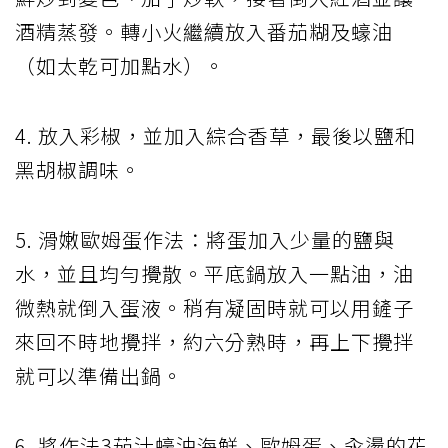
酒精蒸發。轉小火繼續放入番茄糊及蠔油
（如太乾可加點水）。
4. 放入彩椒，並加入綜合香草，最後以鹽和
黑胡椒調味。
5. 滑嫩歐姆蛋作法：將蛋加入少量的鹽與
水，並且均勻攪散。平底鍋放入一點油，油
微熱就倒入蛋液。稍有凝固時就可以用鏟子
來回不時地攪拌，約六分熟時，再上下攪拌
就可以準備出鍋。
6. 將作法3茄汁蠔油海鮮、歐姆蛋、汆燙的花