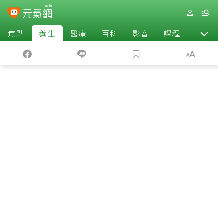
焦點
養生
醫療
百科
影音
課程
退休