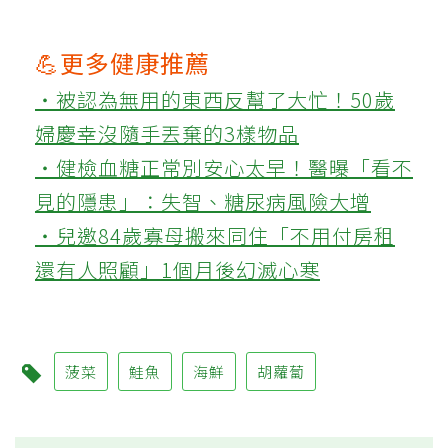
💪更多健康推薦
‧被認為無用的東西反幫了大忙！50歲
婦慶幸沒隨手丟棄的3樣物品
‧健檢血糖正常別安心太早！醫曝「看不
見的隱患」：失智、糖尿病風險大增
‧兒邀84歲寡母搬來同住「不用付房租
還有人照顧」1個月後幻滅心寒
菠菜
鮭魚
海鮮
胡蘿蔔