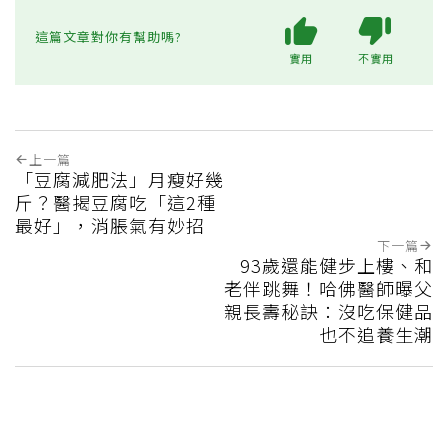
這篇文章對你有幫助嗎?
實用
不實用
上一篇
「豆腐減肥法」月瘦好幾
斤？醫揭豆腐吃「這2種
最好」，消脹氣有妙招
下一篇
93歲還能健步上樓、和
老伴跳舞！哈佛醫師曝父
親長壽秘訣：沒吃保健品
也不追養生潮