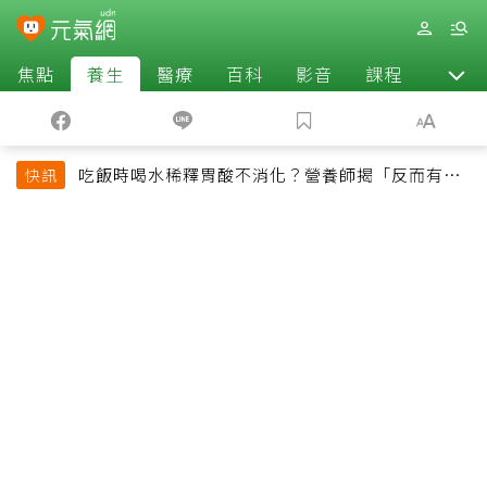
焦點
養生
醫療
百科
影音
課程
退休
吃飯時喝水稀釋胃酸不消化？營養師揭「反而有好
快訊
處」某些族群才要禁