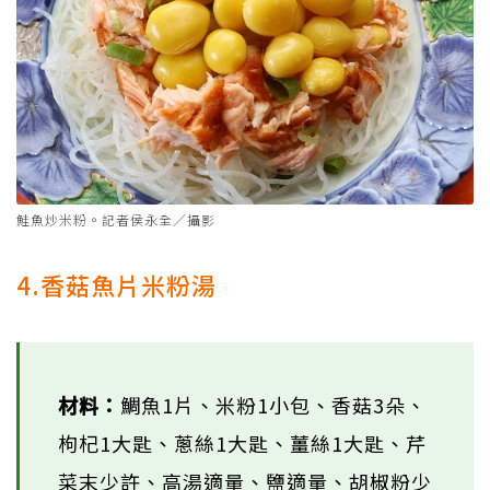
鮭魚炒米粉。記者侯永全／攝影
4.香菇魚片米粉湯
材料：
鯛魚1片、米粉1小包、香菇3朵、
枸杞1大匙、蔥絲1大匙、薑絲1大匙、芹
菜末少許、高湯適量、鹽適量、胡椒粉少