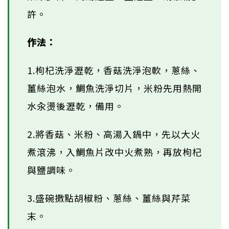
許。
作法：
1.枸杞洗淨瀝乾，香菇洗淨泡軟，蔥絲、
薑絲泡水，鯛魚洗淨切片，米粉先用熱開
水汆燙後瀝乾，備用。
2.將香菇、米粉、高湯入鍋中，先以大火
煮滾沸，入鯛魚片改中火煮熟，再放枸杞
與鹽調味。
3.盛碗撒點胡椒粉、蔥絲、薑絲與芹菜
末。