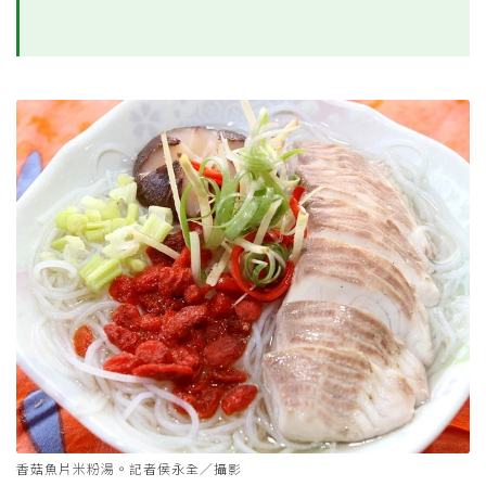
香菇魚片米粉湯。記者侯永全／攝影