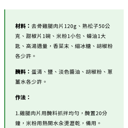
材料：
去骨雞腿肉片120g、熟松子50公
克、甜椒片1碗、米粉1小包、蠔油1大
匙、高湯適量，香菜末、細冰糖、胡椒粉
各少許。
醃料：
蛋清、鹽、淡色醬油、胡椒粉、蔥
薑水各少許。
作法：
1.雞腿肉片用醃料抓拌均勻，醃置20分
鐘，米粉用熱開水汆燙瀝乾，備用。