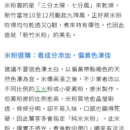
米粉靠的是「三分太陽、七分風」來乾燥，
新竹當地10至12月颳起九降風，正好將米粉
吹得均勻乾透又Q韌，煮來特有彈性，也因此
造就「新竹米粉」的美名。
米粉選購：看成分添加，偏黃色澤佳
建議不要挑色澤太白，以偏黃帶點褐色的天
然色澤為宜。米價高漲之後，不少業者改以
不同比例的
玉米
粉或小麥澱粉，摻米製作，
但澱粉摻的比例愈高，米粉質地愈晶瑩剔
透、條條分明，卻不易入味，口感也顯得死
硬，因此饕客多會指定「純米米粉」。此米
粉，樸實不透光，煮後軟中帶Q，嚼來有淡淡