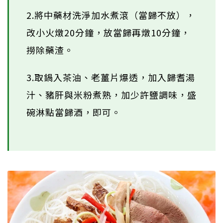
2.將中藥材洗淨加水煮滾（當歸不放），
改小火燉20分鐘，放當歸再燉10分鐘，
撈除藥渣。
3.取鍋入茶油、老薑片爆透，加入歸耆湯
汁、豬肝與米粉煮熟，加少許鹽調味，盛
碗淋點當歸酒，即可。