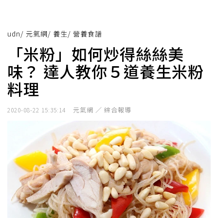
udn
/
元氣網
/
養生
/
營養食譜
「米粉」如何炒得絲絲美
味？ 達人教你５道養生米粉
料理
元氣網 ／ 綜合報導
2020-08-22 15:35:14