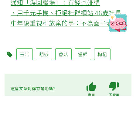
通知「淚回職場」：有錢也碰壁
‧用千元手機、拒絕社群網站 48歲社長
中年後重視和放棄的事：不為面子消費
玉米
胡椒
香菇
當歸
枸杞
這篇文章對你有幫助嗎?
實用
不實用
上一篇
通膨壓力未減 7月物價