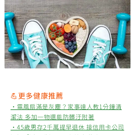
💪更多健康推薦
‧電風扇滿是灰塵？家事達人教1分鐘清
潔法 多加一物還能防髒汙附著
‧45歲男存2千萬提早退休 接信用卡公司