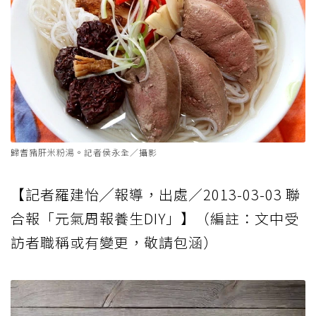
歸耆豬肝米粉湯。記者侯永全／攝影
【記者羅建怡╱報導，出處／2013-03-03 聯
合報「元氣周報養生DIY」】（編註：文中受
訪者職稱或有變更，敬請包涵）