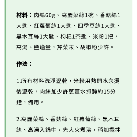
材料：
肉絲60g、高麗菜絲1碗、香菇絲1
大匙、紅蘿蔔絲1大匙、四季豆絲1大匙、
黑木耳絲1大匙、枸杞1茶匙、米粉1把，
高湯、鹽適量，芹菜末、胡椒粉少許。
作法：
1.所有材料洗淨瀝乾，米粉用熱開水汆燙
後瀝乾，肉絲加少許蔥薑水抓醃約15分
鐘，備用。
2.高麗菜絲、香菇絲、紅蘿蔔絲、黑木耳
絲、高湯入鍋中，先大火煮沸，稍加攪拌