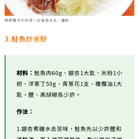
時蔬養生米粉湯。記者侯永全／攝影
3.鮭魚炒米粉
材料：
鮭魚肉60g、銀杏1大匙、米粉1小
把、洋蔥丁50g、青蔥花1支、橄欖油1大
匙，鹽、黑胡椒各少許。
作法：
1.銀杏煮糖水去苦味，鮭魚先以少許鹽和