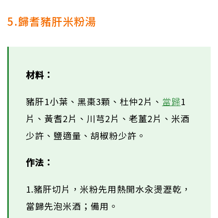
5.歸耆豬肝米粉湯
材料：
豬肝1小葉、黑棗3顆、杜仲2片、
當歸
1
片、黃耆2片、川芎2片、老薑2片、米酒
少許、鹽適量、胡椒粉少許。
作法：
1.豬肝切片，米粉先用熱開水汆燙瀝乾，
當歸先泡米酒；備用。