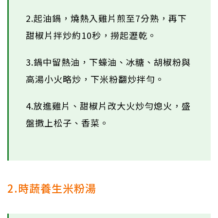
2.起油鍋，燒熱入雞片煎至7分熟，再下
甜椒片拌炒約10秒，撈起瀝乾。
3.鍋中留熱油，下蠔油、冰糖、胡椒粉與
高湯小火略炒，下米粉翻炒拌勻。
4.放進雞片、甜椒片改大火炒勻熄火，盛
盤撒上松子、香菜。
2.時蔬養生米粉湯